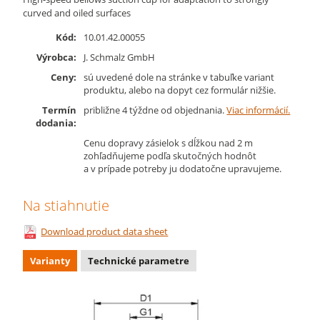
curved and oiled surfaces
Kód:
10.01.42.00055
Výrobca:
J. Schmalz GmbH
Ceny:
sú uvedené dole na stránke v tabuľke variant
produktu, alebo na dopyt cez formulár nižšie.
Termín
približne 4 týždne od objednania.
Viac informácií.
dodania:
Cenu dopravy zásielok s dĺžkou nad 2 m
zohľadňujeme podľa skutočných hodnôt
a v prípade potreby ju dodatočne upravujeme.
Na stiahnutie
Download product data sheet
Varianty
Technické parametre