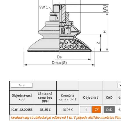
Zruš
filter
Základná
Objednávací
Konečná
cena bez
Objednať
CAD
dn
D
kód
cena s DPH
DPH
10.01.42.00055
33,85 €
40,96 €
CAD
6,1

Uvedené ceny sú základné pri odbere od 1 ks. V prípade väčšieho množstva Vám vypr