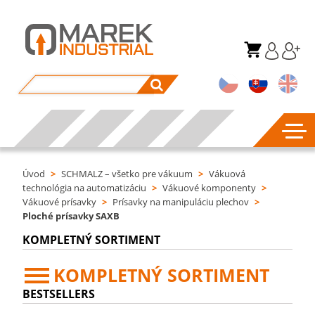
Úvod
>
SCHMALZ – všetko pre vákuum
>
Vákuová
technológia na automatizáciu
>
Vákuové komponenty
>
Vákuové prísavky
>
Prísavky na manipuláciu plechov
>
Ploché prísavky SAXB
KOMPLETNÝ SORTIMENT
KOMPLETNÝ SORTIMENT
BESTSELLERS