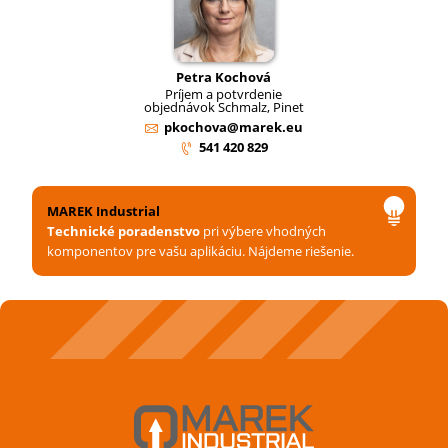
Petra Kochová
Príjem a potvrdenie
objednávok Schmalz, Pinet
pkochova@marek.eu
541 420 829
MAREK Industrial
Technické poradenstvo
pri výbere vhodných
komponentov pre vašu aplikáciu. Nájdeme riešenie.