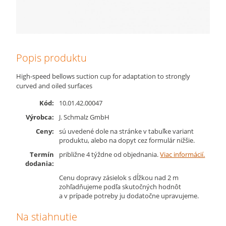
Popis produktu
High-speed bellows suction cup for adaptation to strongly
curved and oiled surfaces
Kód:
10.01.42.00047
Výrobca:
J. Schmalz GmbH
Ceny:
sú uvedené dole na stránke v tabuľke variant
produktu, alebo na dopyt cez formulár nižšie.
Termín
približne 4 týždne od objednania.
Viac informácií.
dodania:
Cenu dopravy zásielok s dĺžkou nad 2 m
zohľadňujeme podľa skutočných hodnôt
a v prípade potreby ju dodatočne upravujeme.
Na stiahnutie