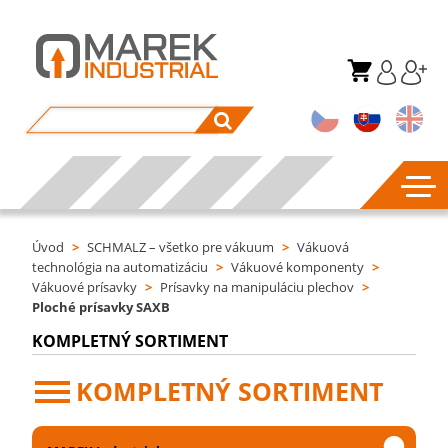
Úvod
>
SCHMALZ – všetko pre vákuum
>
Vákuová
technológia na automatizáciu
>
Vákuové komponenty
>
Vákuové prísavky
>
Prísavky na manipuláciu plechov
>
Ploché prísavky SAXB
KOMPLETNÝ SORTIMENT
KOMPLETNÝ SORTIMENT