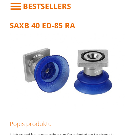
BESTSELLERS
SAXB 40 ED-85 RA
Popis produktu
High-speed bellows suction cup for adaptation to strongly