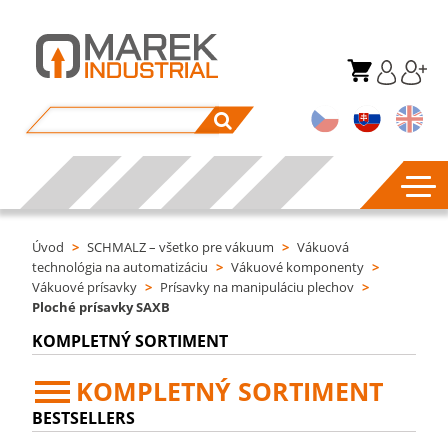
Úvod
>
SCHMALZ – všetko pre vákuum
>
Vákuová
technológia na automatizáciu
>
Vákuové komponenty
>
Vákuové prísavky
>
Prísavky na manipuláciu plechov
>
Ploché prísavky SAXB
KOMPLETNÝ SORTIMENT
KOMPLETNÝ SORTIMENT
BESTSELLERS