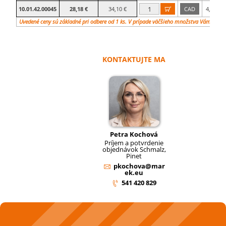
10.01.42.00045
28,18 €
34,10 €
CAD
4,1

Uvedené ceny sú základné pri odbere od 1 ks. V prípade väčšieho množstva Vám vypr
KONTAKTUJTE MA
Petra Kochová
Príjem a potvrdenie
objednávok Schmalz,
Pinet
pkochova@mar
ek.eu
541 420 829