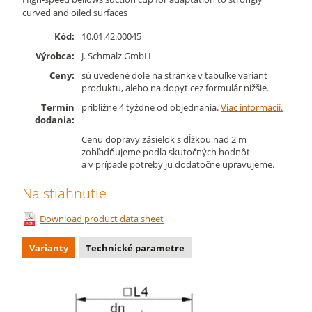
curved and oiled surfaces
Kód:
10.01.42.00045
Výrobca:
J. Schmalz GmbH
Ceny:
sú uvedené dole na stránke v tabuľke variant
produktu, alebo na dopyt cez formulár nižšie.
Termín
približne 4 týždne od objednania.
Viac informácií.
dodania:
Cenu dopravy zásielok s dĺžkou nad 2 m
zohľadňujeme podľa skutočných hodnôt
a v prípade potreby ju dodatočne upravujeme.
Na stiahnutie
Download product data sheet
Varianty
Technické parametre