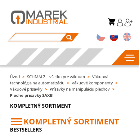
Úvod
>
SCHMALZ – všetko pre vákuum
>
Vákuová
technológia na automatizáciu
>
Vákuové komponenty
>
Vákuové prísavky
>
Prísavky na manipuláciu plechov
>
Ploché prísavky SAXB
KOMPLETNÝ SORTIMENT
KOMPLETNÝ SORTIMENT
BESTSELLERS