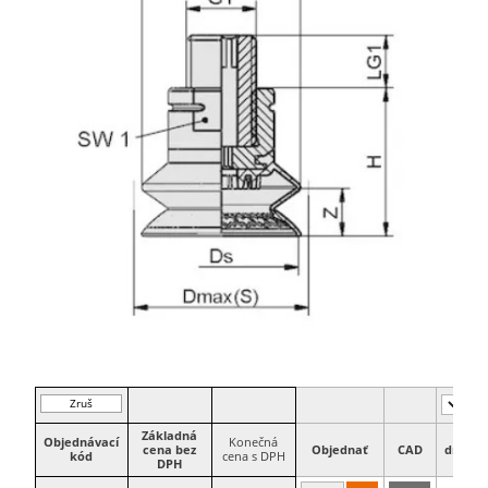
Zruš
filter
Základná
Objednávací
Konečná
cena bez
Objednať
CAD
dn
D
kód
cena s DPH
DPH