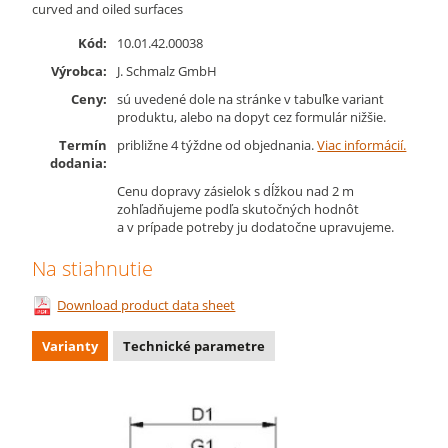
curved and oiled surfaces
Kód:
10.01.42.00038
Výrobca:
J. Schmalz GmbH
Ceny:
sú uvedené dole na stránke v tabuľke variant
produktu, alebo na dopyt cez formulár nižšie.
Termín
približne 4 týždne od objednania.
Viac informácií.
dodania:
Cenu dopravy zásielok s dĺžkou nad 2 m
zohľadňujeme podľa skutočných hodnôt
a v prípade potreby ju dodatočne upravujeme.
Na stiahnutie
Download product data sheet
Varianty
Technické parametre