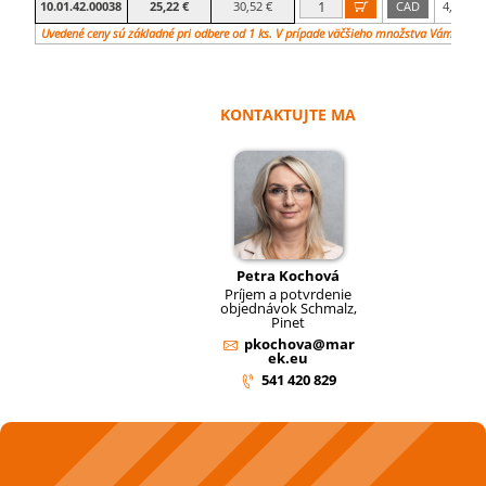
10.01.42.00038
25,22 €
30,52 €
CAD
4,1

Uvedené ceny sú základné pri odbere od 1 ks. V prípade väčšieho množstva Vám vypr
KONTAKTUJTE MA
Petra Kochová
Príjem a potvrdenie
objednávok Schmalz,
Pinet
pkochova@mar
ek.eu
541 420 829