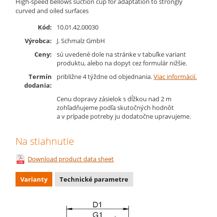
High-speed bellows suction cup for adaptation to strongly
curved and oiled surfaces
Kód:
10.01.42.00030
Výrobca:
J. Schmalz GmbH
Ceny:
sú uvedené dole na stránke v tabuľke variant
produktu, alebo na dopyt cez formulár nižšie.
Termín
približne 4 týždne od objednania.
Viac informácií.
dodania:
Cenu dopravy zásielok s dĺžkou nad 2 m
zohľadňujeme podľa skutočných hodnôt
a v prípade potreby ju dodatočne upravujeme.
Na stiahnutie
Download product data sheet
Varianty
Technické parametre