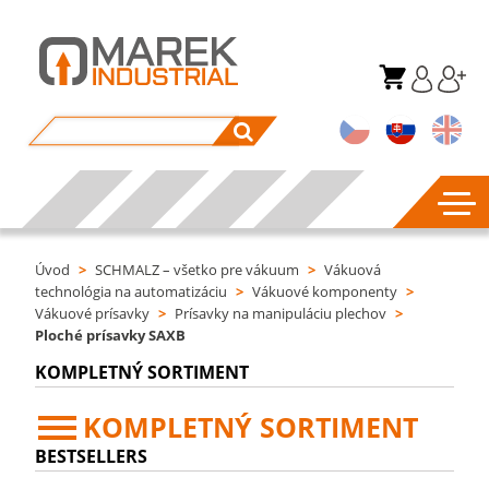
Úvod
>
SCHMALZ – všetko pre vákuum
>
Vákuová
technológia na automatizáciu
>
Vákuové komponenty
>
Vákuové prísavky
>
Prísavky na manipuláciu plechov
>
Ploché prísavky SAXB
KOMPLETNÝ SORTIMENT
KOMPLETNÝ SORTIMENT
BESTSELLERS