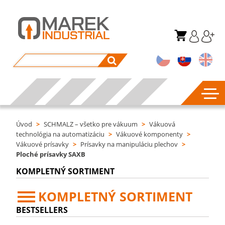
Úvod
>
SCHMALZ – všetko pre vákuum
>
Vákuová
technológia na automatizáciu
>
Vákuové komponenty
>
Vákuové prísavky
>
Prísavky na manipuláciu plechov
>
Ploché prísavky SAXB
KOMPLETNÝ SORTIMENT
KOMPLETNÝ SORTIMENT
BESTSELLERS