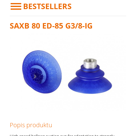
BESTSELLERS
SAXB 80 ED-85 G3/8-IG
Popis produktu
High-speed bellows suction cup for adaptation to strongly