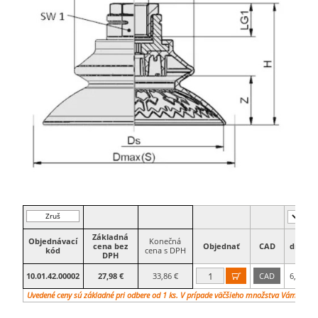
Zruš
filter
Základná
Objednávací
Konečná
cena bez
Objednať
CAD
dn
D
kód
cena s DPH
DPH
10.01.42.00002
27,98 €
33,86 €
CAD
6,1

Uvedené ceny sú základné pri odbere od 1 ks. V prípade väčšieho množstva Vám vypr