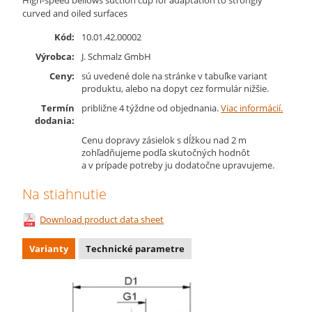
curved and oiled surfaces
Kód:
10.01.42.00002
Výrobca:
J. Schmalz GmbH
Ceny:
sú uvedené dole na stránke v tabuľke variant
produktu, alebo na dopyt cez formulár nižšie.
Termín
približne 4 týždne od objednania.
Viac informácií.
dodania:
Cenu dopravy zásielok s dĺžkou nad 2 m
zohľadňujeme podľa skutočných hodnôt
a v prípade potreby ju dodatočne upravujeme.
Na stiahnutie
Download product data sheet
Varianty
Technické parametre