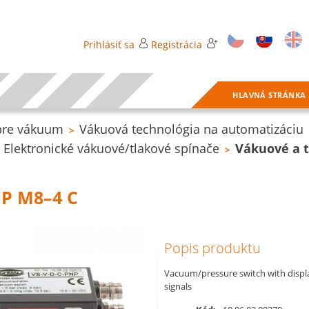
Prihlásiť sa
Registrácia
HLAVNÁ STRÁNKA
pre vákuum
Vákuová technológia na automatizáciu
>
Elektronické vákuové/tlakové spínače
Vákuové a t
>
NP M8–4 C
Popis produktu
Vacuum/pressure switch with displa
signals