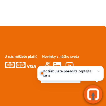
U nás môžete platiť
Novinky z nášho sveta
Potřebujete poradit?
Zeptejte
se našeho asistenta
Ch