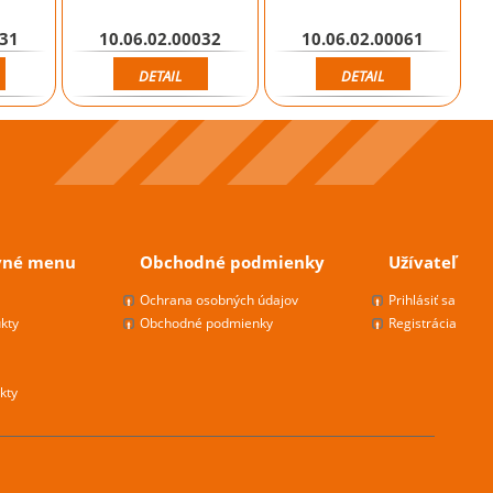
031
10.06.02.00032
10.06.02.00061
DETAIL
DETAIL
vné menu
Obchodné podmienky
Užívateľ
s
Ochrana osobných údajov
Prihlásiť sa
kty
Obchodné podmienky
Registrácia
kty