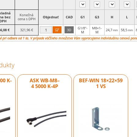
kladná
Konečná
na bez
Objednať
CAD
G1
G3
H
L
cena s DPH
DPH
G1/8"-
M8×1-
6,08 €
321,96 €
3D
24,7
58,5

mm
mm
M
M
é pri odbere od 1 ks. V prípade väčšieho množstva Vám vypracujeme individuálnu cenovú pon
dukty
00 K-
ASK WB-M8–
BEF-WIN 18×22×59
4 5000 K-4P
1 VS