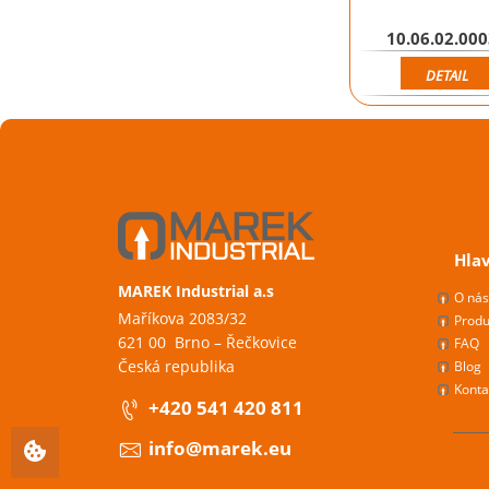
10.06.02.00
DETAIL
Hla
MAREK Industrial a.s
O ná
Maříkova 2083/32
Produ
621 00 Brno – Řečkovice
FAQ
Česká republika
Blog
Konta
+420 541 420 811
info@marek.eu