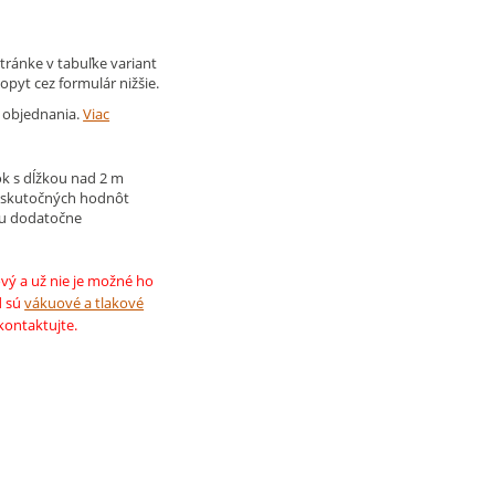
tránke v tabuľke variant
opyt cez formulár nižšie.
d objednania.
Viac
k s dĺžkou nad 2 m
 skutočných hodnôt
ju dodatočne
vý a už nie je možné ho
d sú
vákuové a tlakové
 kontaktujte.