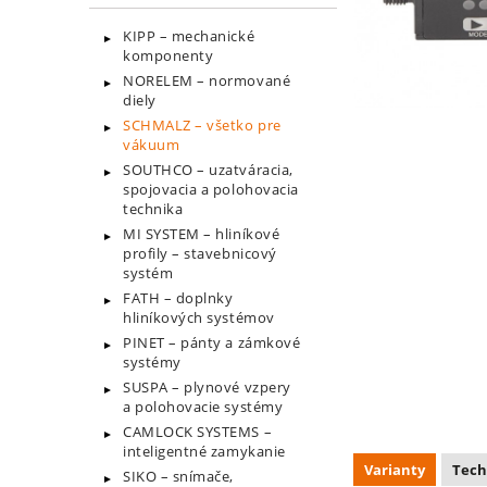
KIPP – mechanické
komponenty
NORELEM – normované
diely
SCHMALZ – všetko pre
vákuum
SOUTHCO – uzatváracia,
spojovacia a polohovacia
technika
MI SYSTEM – hliníkové
profily – stavebnicový
systém
FATH – doplnky
hliníkových systémov
PINET – pánty a zámkové
systémy
SUSPA – plynové vzpery
a polohovacie systémy
CAMLOCK SYSTEMS –
inteligentné zamykanie
Varianty
Tech
SIKO – snímače,