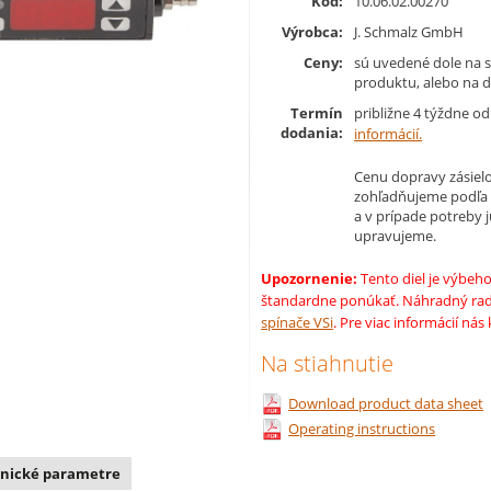
Kód:
10.06.02.00270
Výrobca:
J. Schmalz GmbH
Ceny:
sú uvedené dole na s
produktu, alebo na d
Termín
približne 4 týždne o
dodania:
informácií.
Cenu dopravy zásielo
zohľadňujeme podľa
a v prípade potreby 
upravujeme.
Upozornenie:
Tento diel je výbeho
štandardne ponúkať. Náhradný ra
spínače VSi
. Pre viac informácií nás
Na stiahnutie
Download product data sheet
Operating instructions
nické parametre