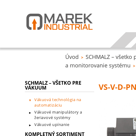
Úvod
SCHMALZ – všetko 
>
a monitorovanie systému
>
SCHMALZ – VŠETKO PRE
VS-V-D-P
VÁKUUM
Vákuová technológia na
automatizáciu
Vákuové manipulátory a
žeriavové systémy
Vákuové upínanie
KOMPLETNÝ SORTIMENT