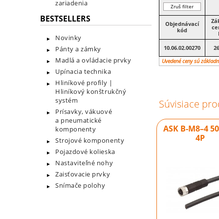
zariadenia
Zruš filter
BESTSELLERS
Zá
Objednávací
ce
kód
Novinky
10.06.02.00270
26
Pánty a zámky
Madlá a ovládacie prvky
Uvedené ceny sú základn
Upínacia technika
Hliníkové profily |
Hliníkový konštrukčný
systém
Súvisiace pro
Prísavky, vákuové
a pneumatické
ASK B-M8–4 50
komponenty
4P
Strojové komponenty
Pojazdové kolieska
Nastaviteľné nohy
Zaisťovacie prvky
Snímače polohy