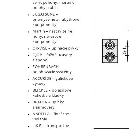
servopohony, meranie
polohy a uhla
SUGATSUNE –
priemyselné a nábytkové
komponenty
Martin – nastaviteľné
nohy, nerezové
komponenty
OK-VISE – upínacie prvky
OJOP – ťažné uzávery
a spony
FÖHRENBACH –
polohovacie systémy
ACCURIDE – guličkové
výsuvy
BLICKLE – pojazdové
kolieska a kladky
BRAUER – upínky
a airmovery
NADELLA – lineárne
vedenie
L.K.E. – transportné