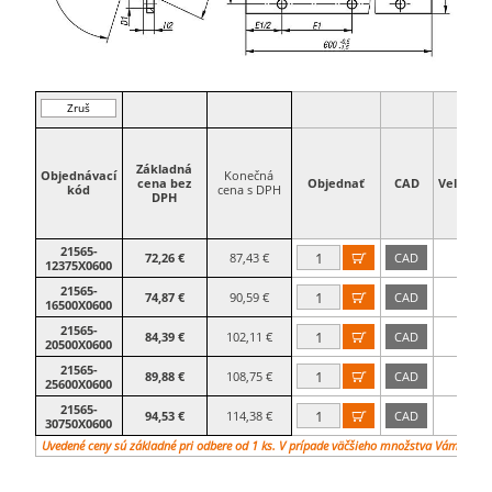
Zruš
filter
Základná
Objednávací
Konečná
cena bez
Objednať
CAD
Veľkosť
kód
cena s DPH
DPH
21565-
72,26 €
87,43 €
CAD

12375X0600
21565-
74,87 €
90,59 €
CAD

16500X0600
21565-
84,39 €
102,11 €
CAD

20500X0600
21565-
89,88 €
108,75 €
CAD

25600X0600
21565-
94,53 €
114,38 €
CAD

30750X0600
Uvedené ceny sú základné pri odbere od 1 ks. V prípade väčšieho množstva Vám vypr