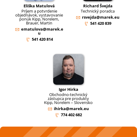
Eliška Matulová
Richard Švejda
Príjem a potvrdenie
Technický poradca
objednávok, vystavovanie
rsvejda@marek.eu
ponúk Kipp, Norelem,
Brauer, Martin
541 420 839
ematulova@marek.e
u
541 420 814
Igor Hirka
Obchodno-technický
zástupca pre produkty
Kipp, Norelem – Slovensko
ihirka@marek.eu
774 402 682