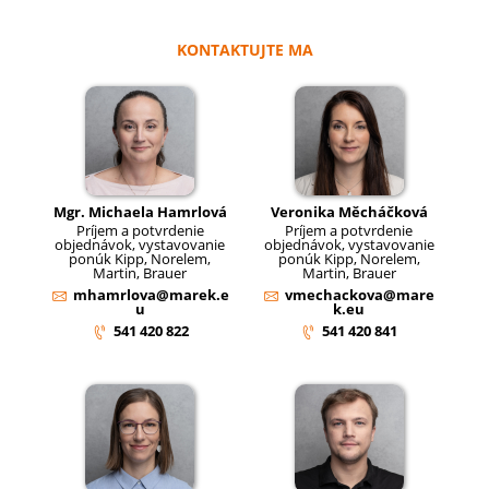
KONTAKTUJTE MA
Mgr. Michaela Hamrlová
Veronika Měcháčková
Príjem a potvrdenie
Príjem a potvrdenie
objednávok, vystavovanie
objednávok, vystavovanie
ponúk Kipp, Norelem,
ponúk Kipp, Norelem,
Martin, Brauer
Martin, Brauer
mhamrlova@marek.e
vmechackova@mare
u
k.eu
541 420 822
541 420 841