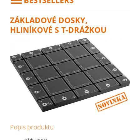
BESTSELLERS
ZÁKLADOVÉ DOSKY,
HLINÍKOVÉ S T-DRÁŽKOU
Popis produktu
Kód:
01041