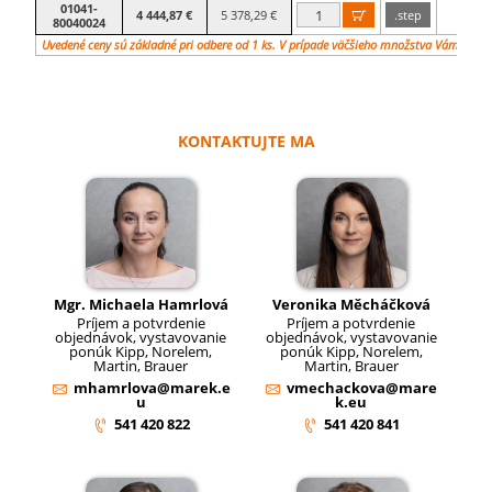
01041-
4 444,87 €
5 378,29 €
.step
B

80040024
Uvedené ceny sú základné pri odbere od 1 ks. V prípade väčšieho množstva Vám vypr
KONTAKTUJTE MA
Mgr. Michaela Hamrlová
Veronika Měcháčková
Príjem a potvrdenie
Príjem a potvrdenie
objednávok, vystavovanie
objednávok, vystavovanie
ponúk Kipp, Norelem,
ponúk Kipp, Norelem,
Martin, Brauer
Martin, Brauer
mhamrlova@marek.e
vmechackova@mare
u
k.eu
541 420 822
541 420 841