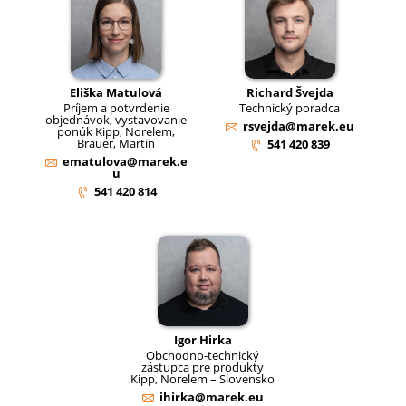
Eliška Matulová
Richard Švejda
Príjem a potvrdenie
Technický poradca
objednávok, vystavovanie
rsvejda@marek.eu
ponúk Kipp, Norelem,
Brauer, Martin
541 420 839
ematulova@marek.e
u
541 420 814
Igor Hirka
Obchodno-technický
zástupca pre produkty
Kipp, Norelem – Slovensko
ihirka@marek.eu