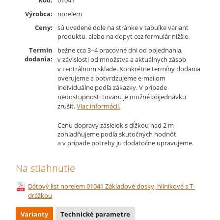
Výrobca:
norelem
Ceny:
sú uvedené dole na stránke v tabuľke variant
produktu, alebo na dopyt cez formulár nižšie.
Termín
bežne cca 3–4 pracovné dni od objednania,
dodania:
v závislosti od množstva a aktuálnych zásob
v centrálnom sklade. Konkrétne termíny dodania
overujeme a potvrdzujeme e-mailom
individuálne podľa zákazky. V prípade
nedostupnosti tovaru je možné objednávku
zrušiť.
Viac informácií.
Cenu dopravy zásielok s dĺžkou nad 2 m
zohľadňujeme podľa skutočných hodnôt
a v prípade potreby ju dodatočne upravujeme.
Na stiahnutie
Dátový list norelem 01041 Základové dosky, hliníkové s T-
drážkou
Varianty
Technické parametre