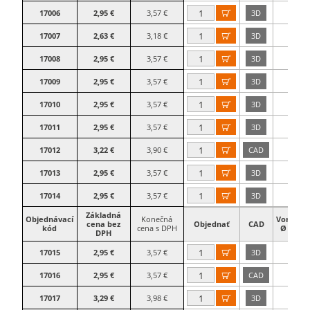
17006
2,95 €
3,57 €
3D
38

17007
2,63 €
3,18 €
3D
38

17008
2,95 €
3,57 €
3D
42

17009
2,95 €
3,57 €
3D
42

17010
2,95 €
3,57 €
3D
42

17011
2,95 €
3,57 €
3D
42

17012
3,22 €
3,90 €
CAD
42

17013
2,95 €
3,57 €
3D
48

17014
2,95 €
3,57 €
3D
48

Základná
Objednávací
Konečná
Vonkajší
cena bez
Objednať
CAD
kód
cena s DPH
Ø rúry
DPH
17015
2,95 €
3,57 €
3D
48

17016
2,95 €
3,57 €
CAD
48

17017
3,29 €
3,98 €
3D
48
