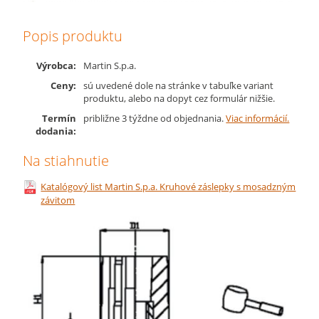
Popis produktu
Výrobca:
Martin S.p.a.
Ceny:
sú uvedené dole na stránke v tabuľke variant
produktu, alebo na dopyt cez formulár nižšie.
Termín
približne 3 týždne od objednania.
Viac informácií.
dodania:
Na stiahnutie
Katalógový list Martin S.p.a. Kruhové záslepky s mosadzným
závitom