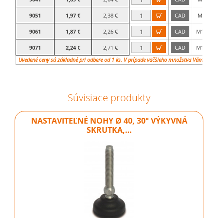
9051
1,97 €
2,38 €
CAD
M8×50

9061
1,87 €
2,26 €
CAD
M10×25

9071
2,24 €
2,71 €
CAD
M10×50

Uvedené ceny sú základné pri odbere od 1 ks. V prípade väčšieho množstva Vám vypr
Súvisiace produkty
NASTAVITEĽNÉ NOHY Ø 40, 30° VÝKYVNÁ
SKRUTKA,…