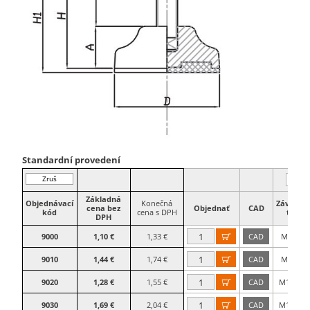
Standardní provedení
Zruš
filter
Základná
Objednávací
Konečná
Závitová
cena bez
Objednať
CAD
kód
cena s DPH
tyč
DPH
9000
1,10 €
1,33 €
CAD
M8×25

9010
1,44 €
1,74 €
CAD
M8×50

9020
1,28 €
1,55 €
CAD
M10×25

9030
1,69 €
2,04 €
CAD
M10×50
