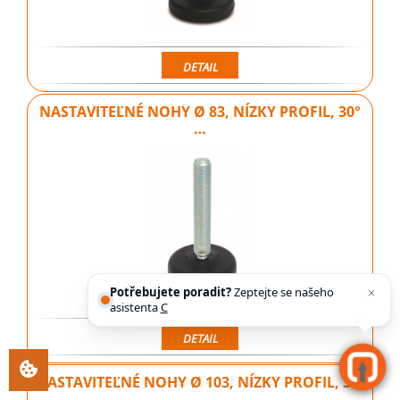
DETAIL
NASTAVITEĽNÉ NOHY Ø 83, NÍZKY PROFIL, 30°
…
Potřebujete poradit?
Zeptejte se našeho
asistenta
Chettyho
.
DETAIL
NASTAVITEĽNÉ NOHY Ø 103, NÍZKY PROFIL, 30°
…