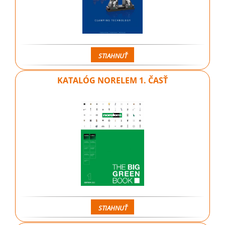
STIAHNUŤ
KATALÓG NORELEM 1. ČASŤ
STIAHNUŤ