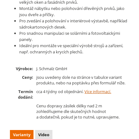
velkých oken a fasádních prvků.
Montáž nábytku nebo polohování dřevěných prvků, jako
jsou dveře a příčky.
Pro zvedání a polohování v interiérové výstavbě, například
sádrokartonových de­sek.
Pro snadnou manipulaci se solárními a fotovoltaickými
panely.
Ideální pro montáže ve speciální výrobě strojů a zařízení,
např. ochranných a krycích plechů.
Výrobce:
J. Schmalz GmbH
Ceny:
jsou uvedeny dole na stránce v tabulce variant
produktu, nebo na poptávku přes formulář níže.
Termín
cca 4 týdny od objednání.
Více informací.
dodání:
Cenu dopravy zásilek délky nad 2 m
zohledňujeme dle skutečných hodnot
a dodatečně, pokud je to nutné, upravujeme.
Varianty
Video