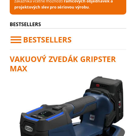
zákazníka včetně možnosti
rámcových objednávek a
projektových slev pro sériovou výrobu
.
BESTSELLERS
BESTSELLERS
VAKUOVÝ ZVEDÁK GRIPSTER
MAX