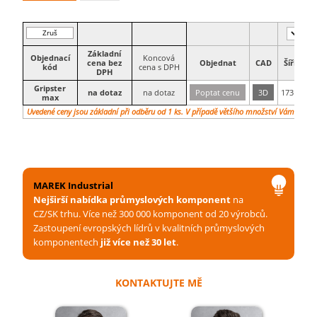
Zruš
filtr
Základní
Objednací
Koncová
cena bez
Objednat
CAD
Šířka
kód
cena s DPH
DPH
Gripster
na dotaz
na dotaz
Poptat cenu
3D
173
mm
max
Uvedené ceny jsou základní při odběru od 1 ks. V případě většího množství Vám vypra
MAREK Industrial
Nejširší nabídka průmyslových komponent
na
CZ/SK trhu. Více než 300 000 komponent od 20 výrobců.
Zastoupení evropských lídrů v kvalitních průmyslových
komponentech
již více než 30 let
.
KONTAKTUJTE MĚ