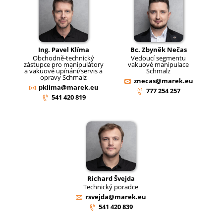
Ing. Pavel Klíma
Bc. Zbyněk Nečas
Obchodně-technický
Vedoucí segmentu
zástupce pro manipulátory
vakuové manipulace
a vakuové upínání/servis a
Schmalz
opravy Schmalz
znecas@marek.eu
pklima@marek.eu
777 254 257
541 420 819
Richard Švejda
Technický poradce
rsvejda@marek.eu
541 420 839