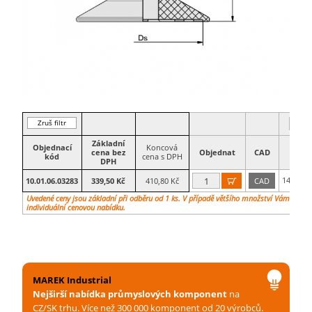
Zruš filtr
Základní
Objednací
Koncová
cena bez
Objednat
CAD
Ds
kód
cena s DPH
DPH
14,8
10.01.06.03283
339,50 Kč
410,80 Kč
CAD

mm
Uvedené ceny jsou základní při odběru od 1 ks. V případě většího množství Vám vypr
individuální cenovou nabídku.
MAREK Industrial
Nejširší nabídka průmyslových komponent
na
CZ/SK trhu. Více než 300 000 komponent od 20 výrobců.