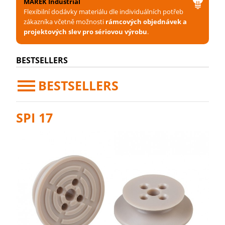
MAREK Industrial
Flexibilní dodávky materiálu dle individuálních potřeb
zákazníka včetně možnosti
rámcových objednávek a
projektových slev pro sériovou výrobu
.
BESTSELLERS
BESTSELLERS
SPI 17