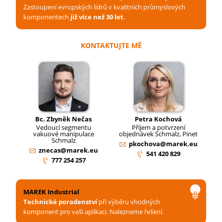
Zastoupení evropských lídrů v kvalitních průmyslových
komponentech
již více než 30 let
.
KONTAKTUJTE MĚ
Bc. Zbyněk Nečas
Petra Kochová
Vedoucí segmentu
Příjem a potvrzení
vakuové manipulace
objednávek Schmalz, Pinet
Schmalz
pkochova@marek.eu
znecas@marek.eu
541 420 829
777 254 257
MAREK Industrial
Technické poradenství
při výběru vhodných
komponent pro vaši aplikaci. Nalezneme řešení.