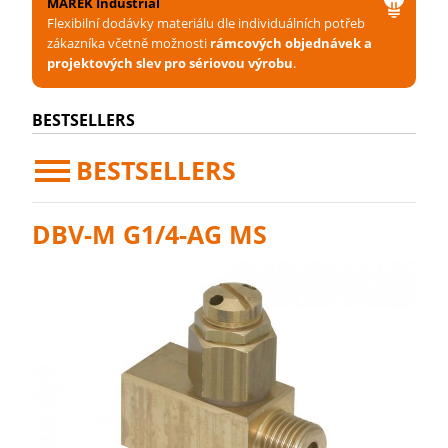
MAREK Industrial
Flexibilní dodávky materiálu dle individuálních potřeb
zákazníka včetně možnosti
rámcových objednávek a
projektových slev pro sériovou výrobu
.
BESTSELLERS
BESTSELLERS
DBV-M G1/4-AG MS