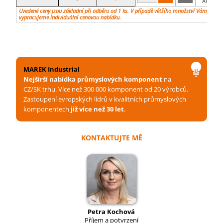
AG
Uvedené ceny jsou základní při odběru od 1 ks. V případě většího množství Vám
vypracujeme individuální cenovou nabídku.
MAREK Industrial
Nejširší nabídka průmyslových komponent
na
CZ/SK trhu. Více než 300 000 komponent od 20 výrobců.
Zastoupení evropských lídrů v kvalitních průmyslových
komponentech
již více než 30 let
.
KONTAKTUJTE MĚ
Petra Kochová
Příjem a potvrzení