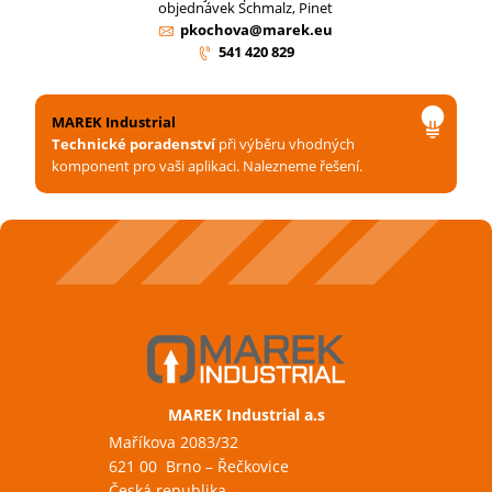
objednávek Schmalz, Pinet
pkochova@marek.eu
541 420 829
MAREK Industrial
Technické poradenství
při výběru vhodných
komponent pro vaši aplikaci. Nalezneme řešení.
MAREK Industrial a.s
Maříkova 2083/32
621 00 Brno – Řečkovice
Česká republika