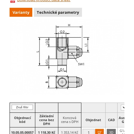
Varianty
Technické parametry
Zruš filtr
Základní
Objednací
Koncová
Ausw-
cena bez
Objednat
CAD
kód
cena s DPH
G1
DPH
G1/4-
10.05.05.00057
1 118,30 Kč
1 353,14 Kč
3D
