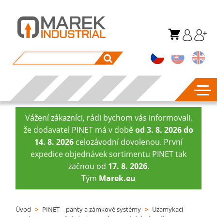
Vážení zákazníci, rádi bychom vás informovali,
že dodavatel PINET má v době
od 3. 8. 2026 do
14. 8. 2026
celozávodní dovolenou. První
expedice objednávek sortimentu PINET tak
začnou od
17. 8. 2026
.
Tým
Marek.eu
Úvod
>
PINET – panty a zámkové systémy
>
Uzamykací