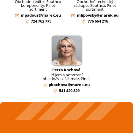
Obchodní ředitel, Southco
Obchodně-technický
komponenty, Pinet
zástupce Southco, Pinet
sortiment
sortiment
mpadour@marek.eu
mlipovsky@marek.eu
724 762 775
776 664 216
Petra Kochová
Příjem a potvrzení
objednávek Schmalz, Pinet
pkochova@marek.eu
541 420 829