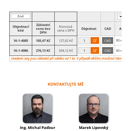
Zruš
filtr
Základní
Objednací
Koncová
cena bez
Objednat
CAD
A
kód
cena s DPH
DPH
80
1
16-1-4085
105,47 Kč
127,62 Kč
CAD

mm
16-1-4086
276,13 Kč
334,12 Kč
CAD
80
1

mm
Uvedené ceny jsou základní při odběru od 1 ks. V případě většího množství Vám vypra
KONTAKTUJTE MĚ
Ing. Michal Paďour
Marek Lipovský