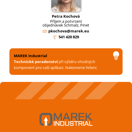
Petra Kochová
Příjem a potvrzení
objednávek Schmalz, Pinet
pkochova@marek.eu
541 420 829
MAREK Industrial
Technické poradenství
při výběru vhodných
komponent pro vaši aplikaci. Nalezneme řešení.