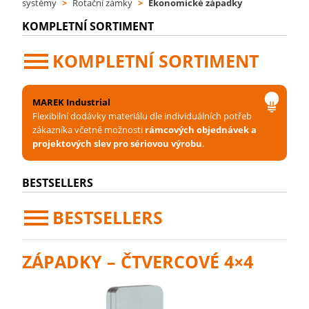
systémy
>
Rotační zámky
>
Ekonomické západky
KOMPLETNÍ SORTIMENT
KOMPLETNÍ SORTIMENT
MAREK Industrial
Flexibilní dodávky materiálu dle individuálních potřeb
zákazníka včetně možnosti
rámcových objednávek a
projektových slev pro sériovou výrobu
.
BESTSELLERS
BESTSELLERS
ZÁPADKY – ČTVERCOVÉ 4×4