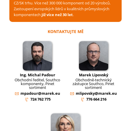
CZ/SK trhu. Více než 300 000 komponent od 20 výrobců.
Zastoupení evropských lídrů v kvalitních průmyslových
komponentech
již více než 30 let
.
KONTAKTUJTE MĚ
Ing. Michal Paďour
Marek Lipovský
Obchodní ředitel, Southco
Obchodně-technický
komponenty, Pinet
zástupce Southco, Pinet
sortiment
sortiment
mpadour@marek.eu
mlipovsky@marek.eu
724 762 775
776 664 216