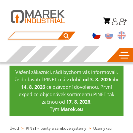
Vážení zákazníci, rádi bychom vás informovali,
že dodavatel PINET má v době
od 3. 8. 2026 do
14. 8. 2026
celozávodní dovolenou. První
expedice objednávek sortimentu PINET tak
začnou od
17. 8. 2026
.
Tým
Marek.eu
Úvod
>
PINET – panty a zámkové systémy
>
Uzamykací