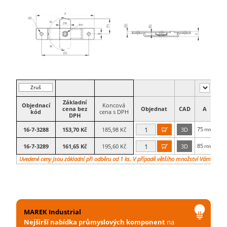
Zruš
filtr
Základní
Objednací
Koncová
cena bez
Objednat
CAD
A
kód
cena s DPH
DPH
75
14,
16-7-3288
153,70 Kč
185,98 Kč
3D

mm
85
16,
16-7-3289
161,65 Kč
195,60 Kč
3D

mm
Uvedené ceny jsou základní při odběru od 1 ks. V případě většího množství Vám vypra
MAREK Industrial
Nejširší nabídka průmyslových komponent
na