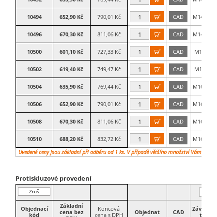
10494
652,90 Kč
790,01 Kč
CAD
M14×125

10496
670,30 Kč
811,06 Kč
CAD
M14×150

10500
601,10 Kč
727,33 Kč
CAD
M16×50

10502
619,40 Kč
749,47 Kč
CAD
M16×75

10504
635,90 Kč
769,44 Kč
CAD
M16×100

10506
652,90 Kč
790,01 Kč
CAD
M16×125

10508
670,30 Kč
811,06 Kč
CAD
M16×150

10510
688,20 Kč
832,72 Kč
CAD
M16×175

Uvedené ceny jsou základní při odběru od 1 ks. V případě většího množství Vám vypra
Protiskluzové provedení
Zruš
filtr
Základní
Objednací
Koncová
Závitová
cena bez
Objednat
CAD
kód
cena s DPH
tyč