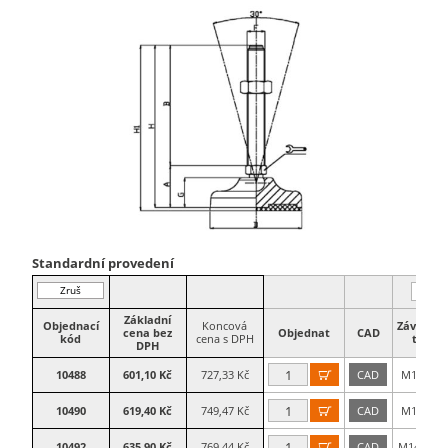
Standardní provedení
Zruš
filtr
Základní
Objednací
Koncová
Závitová
cena bez
Objednat
CAD
kód
cena s DPH
tyč
DPH
10488
601,10 Kč
727,33 Kč
CAD
M14×50

10490
619,40 Kč
749,47 Kč
CAD
M14×75

10492
635,90 Kč
769,44 Kč
CAD
M14×100
