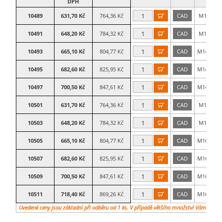
DPH
10489
631,70 Kč
764,36 Kč
CAD
M14×50

10491
648,20 Kč
784,32 Kč
CAD
M14×75

10493
665,10 Kč
804,77 Kč
CAD
M14×100

10495
682,60 Kč
825,95 Kč
CAD
M14×125

10497
700,50 Kč
847,61 Kč
CAD
M14×150

10501
631,70 Kč
764,36 Kč
CAD
M16×50

10503
648,20 Kč
784,32 Kč
CAD
M16×75

10505
665,10 Kč
804,77 Kč
CAD
M16×100

10507
682,60 Kč
825,95 Kč
CAD
M16×125

10509
700,50 Kč
847,61 Kč
CAD
M16×150

10511
718,40 Kč
869,26 Kč
CAD
M16×175

Uvedené ceny jsou základní při odběru od 1 ks. V případě většího množství Vám vypra