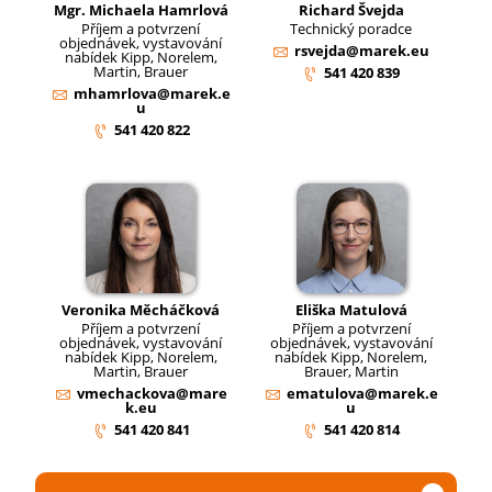
Mgr. Michaela Hamrlová
Richard Švejda
Příjem a potvrzení
Technický poradce
objednávek, vystavování
rsvejda@marek.eu
nabídek Kipp, Norelem,
Martin, Brauer
541 420 839
mhamrlova@marek.e
u
541 420 822
Veronika Měcháčková
Eliška Matulová
Příjem a potvrzení
Příjem a potvrzení
objednávek, vystavování
objednávek, vystavování
nabídek Kipp, Norelem,
nabídek Kipp, Norelem,
Martin, Brauer
Brauer, Martin
vmechackova@mare
ematulova@marek.e
k.eu
u
541 420 841
541 420 814