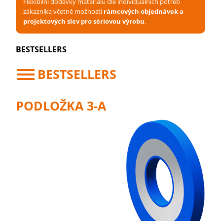
Flexibilní dodávky materiálu dle individuálních potřeb
zákazníka včetně možnosti
rámcových objednávek a
projektových slev pro sériovou výrobu
.
BESTSELLERS
BESTSELLERS
PODLOŽKA 3-A