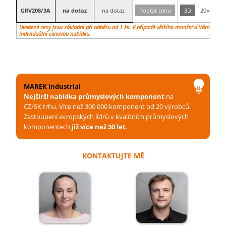
GRV208/3A
na dotaz
na dotaz
Poptat cenu
3D
20×8
Uvedené ceny jsou základní při odběru od 1 ks. V případě většího množství Vám vypr
individuální cenovou nabídku.
MAREK Industrial
Nejširší nabídka průmyslových komponent
na
CZ/SK trhu. Více než 300 000 komponent od 20 výrobců.
Zastoupení evropských lídrů v kvalitních průmyslových
komponentech
již více než 30 let
.
KONTAKTUJTE MĚ