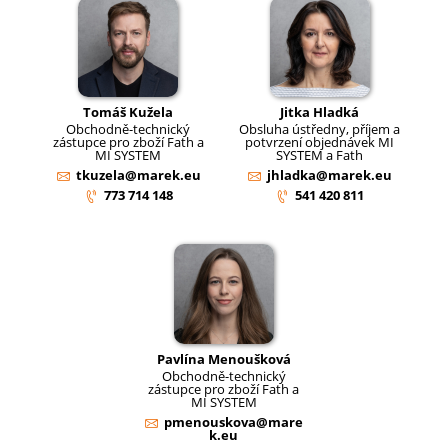
Tomáš Kužela
Jitka Hladká
Obchodně-technický
Obsluha ústředny, příjem a
zástupce pro zboží Fath a
potvrzení objednávek MI
MI SYSTEM
SYSTEM a Fath
tkuzela@marek.eu
jhladka@marek.eu
773 714 148
541 420 811
Pavlína Menoušková
Obchodně-technický
zástupce pro zboží Fath a
MI SYSTEM
pmenouskova@mare
k.eu