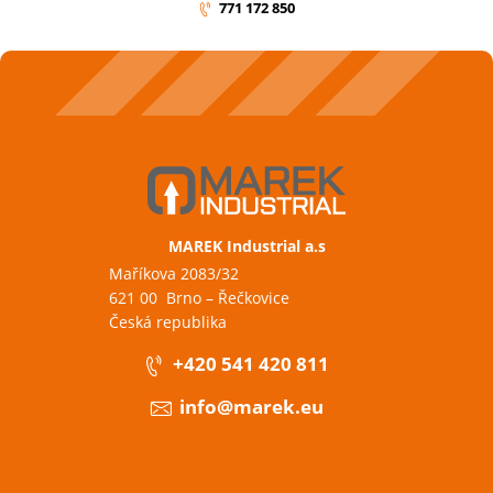
771 172 850
MAREK Industrial a.s
Maříkova 2083/32
621 00 Brno – Řečkovice
Česká republika
+420 541 420 811
info@marek.eu