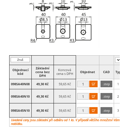
Zruš
filtr
Základní
Objednací
Koncová
cena bez
Objednat
CAD
Typ​
Vel
kód
cena s DPH
DPH
098SA40N08
49,30 Kč
59,65 Kč
.step
1
4

098SA40N10
49,30 Kč
59,65 Kč
.step
2
4

098SA45N10
49,30 Kč
59,65 Kč
.step
3
45

Uvedené ceny jsou základní při odběru od 1 ks. V případě většího množství Vám vypra
nabídku.