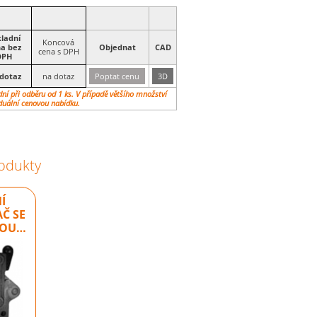
ladní
Koncová
a bez
Objednat
CAD
cena s DPH
DPH
dotaz
na dotaz
Poptat cenu
3D
ní při odběru od 1 ks. V případě většího množství
duální cenovou nabídku.
rodukty
Í
Č SE
KOU…