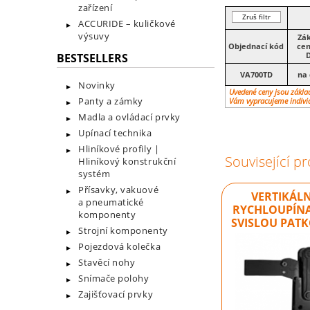
zařízení
Zruš filtr
ACCURIDE – kuličkové
výsuvy
Zák
Objednací kód
cen
BESTSELLERS
VA700TD
na 
Novinky
Uvedené ceny jsou základ
Panty a zámky
Vám vypracujeme indivi
Madla a ovládací prvky
Upínací technika
Hliníkové profily |
Související p
Hliníkový konstrukční
systém
Přísavky, vakuové
VERTIKÁLN
a pneumatické
RYCHLOUPÍNA
komponenty
SVISLOU PAT
Strojní komponenty
Pojezdová kolečka
Stavěcí nohy
Snímače polohy
Zajišťovací prvky