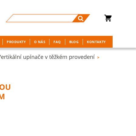
PRODUKTY
O NÁS
FAQ
BLOG
KONTAKTY
Vertikální upínače v těžkém provedení
>
KOU
ÉM