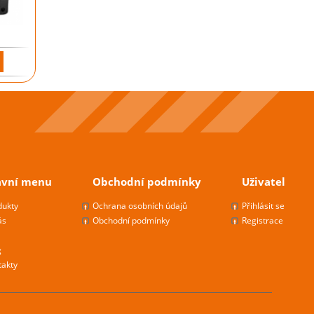
avní menu
Obchodní podmínky
Uživatel
dukty
Ochrana osobních údajů
Přihlásit se
ás
Obchodní podmínky
Registrace
g
takty