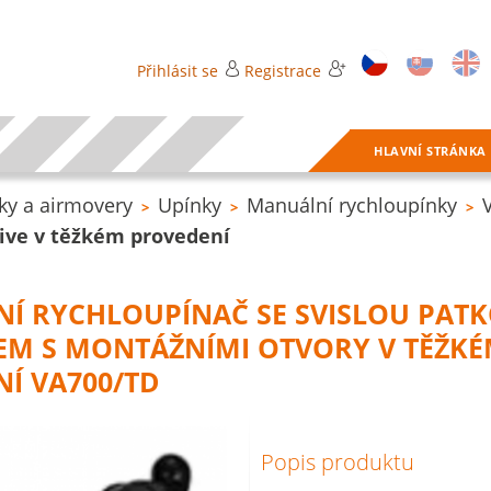
Přihlásit se
Registrace
HLAVNÍ STRÁNKA
ky a airmovery
Upínky
Manuální rychloupínky
>
>
>
ive v těžkém provedení
NÍ RYCHLOUPÍNAČ SE SVISLOU PAT
EM S MONTÁŽNÍMI OTVORY V TĚŽK
Í VA700/TD
Popis produktu