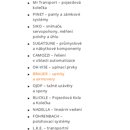
MI Transport – pojezdová
kolečka
PINET – panty a zámkové
systémy
SIKO – snímače,
servopohony, měření
polohy a úhlu
SUGATSUNE – průmyslové
a nábytkové komponenty
CAMOZZI – řešení
v oblasti automatizace
OK-VISE – upínací prvky
BRAUER – upínky
a airmovery
OJOP – tažné uzávěry
a spony
BLICKLE – Pojezdová Kola
a Kolečka
NADELLA – lineární vedení
FÖHRENBACH –
polohovací systémy
L.K.E. – transportní