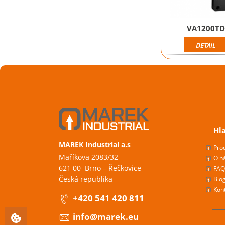
VA1200TD
DETAIL
Hl
MAREK Industrial a.s
Pro
Maříkova 2083/32
O n
621 00 Brno – Řečkovice
FAQ
Česká republika
Blo
Kon
+420 541 420 811
info@marek.eu