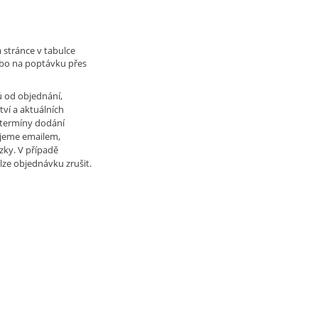
 stránce v tabulce
ebo na poptávku přes
ů od objednání,
tví a aktuálních
 termíny dodání
jeme emailem,
zky. V případě
lze objednávku zrušit.