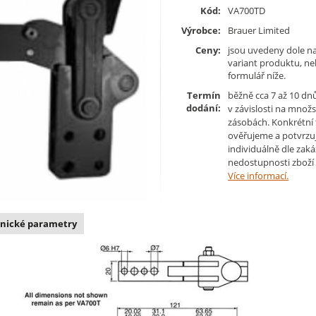
Kód:
VA700TD
Výrobce:
Brauer Limited
Ceny:
jsou uvedeny dole na
variant produktu, n
formulář níže.
Termín
běžně cca 7 až 10 dn
dodání:
v závislosti na množs
zásobách. Konkrétní
ověřujeme a potvrzu
individuálně dle zaká
nedostupnosti zboží 
Více informací.
nické parametry