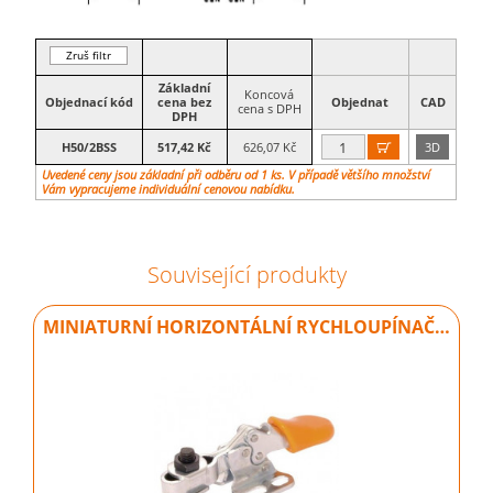
Zruš filtr
Základní
Koncová
Objednací kód
cena bez
Objednat
CAD
cena s DPH
DPH
H50/2BSS
517,42 Kč
626,07 Kč
3D

Uvedené ceny jsou základní při odběru od 1 ks. V případě většího množství
Vám vypracujeme individuální cenovou nabídku.
Související produkty
MINIATURNÍ HORIZONTÁLNÍ RYCHLOUPÍNAČ…