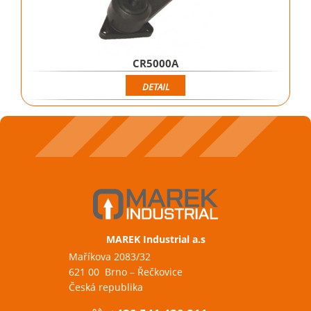
CR5000A
DETAIL
MAREK Industrial a.s
Maříkova 2083/32
621 00 Brno – Řečkovice
Česká republika