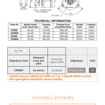
Zruš filtr
Základní
Koncová
Objednací kód
cena bez
Objednat
CAD
cena s DPH
DPH
CR5000
na dotaz
na dotaz
Poptat cenu
3D
Uvedené ceny jsou základní při odběru od 1 ks. V případě většího množství
Vám vypracujeme individuální cenovou nabídku.
Související produkty