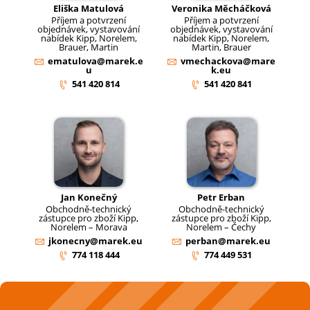
Eliška Matulová
Veronika Měcháčková
Příjem a potvrzení
Příjem a potvrzení
objednávek, vystavování
objednávek, vystavování
nabídek Kipp, Norelem,
nabídek Kipp, Norelem,
Brauer, Martin
Martin, Brauer
ematulova@marek.e
vmechackova@mare
u
k.eu
541 420 814
541 420 841
Jan Konečný
Petr Erban
Obchodně-technický
Obchodně-technický
zástupce pro zboží Kipp,
zástupce pro zboží Kipp,
Norelem – Morava
Norelem – Čechy
jkonecny@marek.eu
perban@marek.eu
774 118 444
774 449 531