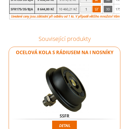
SFR175/35/BJA
8 644,80 Kč
10 460,21 Kč
3D
175
35

Uvedené ceny jsou základní při odběru od 1 ks. V případě většího množství Vám vypra
Související produkty
OCELOVÁ KOLA S RÁDIUSEM NA I NOSNÍKY
SSFR
DETAIL