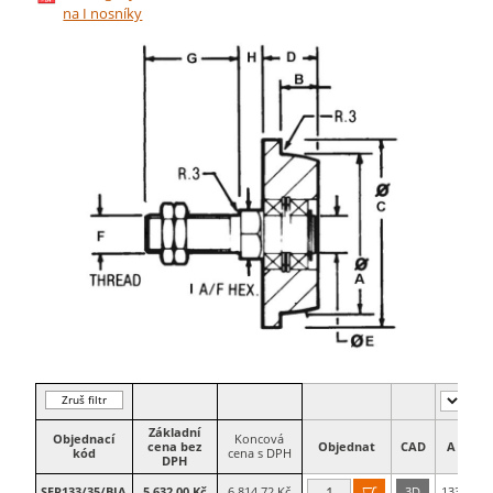
na I nosníky
Zruš filtr
Základní
Objednací
Koncová
cena bez
Objednat
CAD
A
B
kód
cena s DPH
DPH
SFR133/35/BJA
5 632,00 Kč
6 814,72 Kč
3D
133
35
