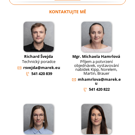
KONTAKTUJTE MĚ
Richard Švejda
Mgr. Michaela Hamrlová
Technický poradce
Příjem a potvrzení
objednávek, vystavování
rsvejda@marek.eu
nabídek Kipp, Norelem,
Martin, Brauer
541 420 839
mhamrlova@marek.e
u
541 420 822