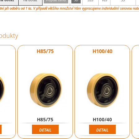
dní při odběru od 1 ks. V případě většího množství Vám vypracujeme individuální cenovou nab
rodukty
H85/75
H100/40
H85/75
H100/40
DETAIL
DETAIL