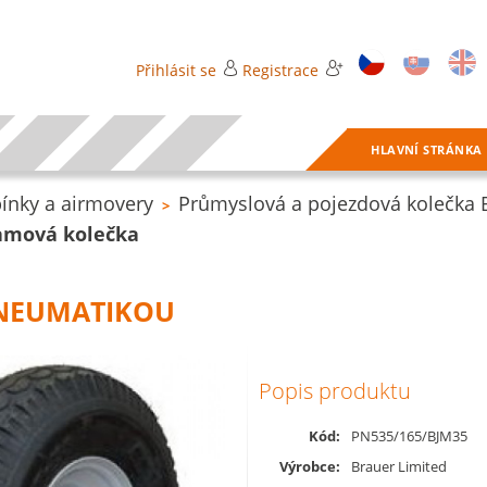
Přihlásit se
Registrace
HLAVNÍ STRÁNKA
ínky a airmovery
Průmyslová a pojezdová kolečka
>
amová kolečka
PNEUMATIKOU
Popis produktu
Kód:
PN535/165/BJM35
Výrobce:
Brauer Limited