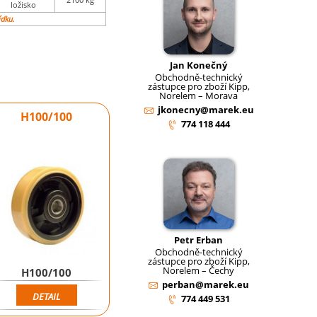
ložisko
ídku.
Jan Konečný
Obchodně-technický
zástupce pro zboží Kipp,
Norelem – Morava
jkonecny@marek.eu
H100/100
774 118 444
Petr Erban
Obchodně-technický
zástupce pro zboží Kipp,
Norelem – Čechy
H100/100
perban@marek.eu
DETAIL
774 449 531