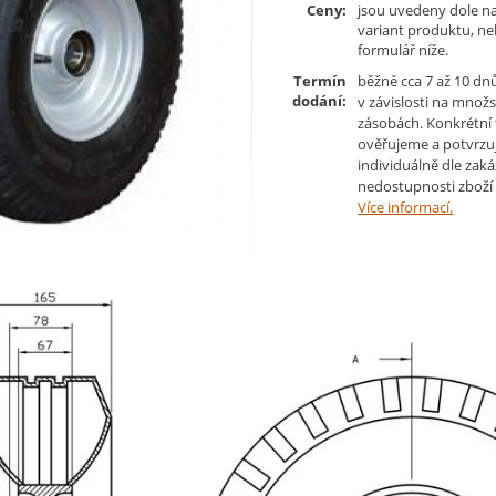
Ceny:
jsou uvedeny dole na
variant produktu, n
formulář níže.
Termín
běžně cca 7 až 10 dn
dodání:
v závislosti na množs
zásobách. Konkrétní
ověřujeme a potvrzu
individuálně dle zaká
nedostupnosti zboží 
Více informací.