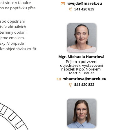
 stránce v tabulce
rsvejda@marek.eu
ebo na poptávku přes
541 420 839
ů od objednání,
tví a aktuálních
 termíny dodání
jeme emailem,
zky. V případě
lze objednávku zrušit.
Mgr. Michaela Hamrlová
Příjem a potvrzení
objednávek, vystavování
nabídek Kipp, Norelem,
Martin, Brauer
mhamrlova@marek.eu
541 420 822