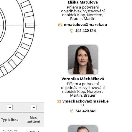
Eliška Matulová
Příjem a potvrzení
objednávek, vystavování
nabídek Kipp, Norelem,
Brauer, Martin
ematulova@marek.eu
541 420 814
Veronika Měcháčková
Příjem a potvrzení
objednávek, vystavování
nabídek Kipp, Norelem,
Martin, Brauer
vmechackova@marek.e
u
541 420 841
Max.
Typ ložiska
zatížení
kuličkové
2100 kg