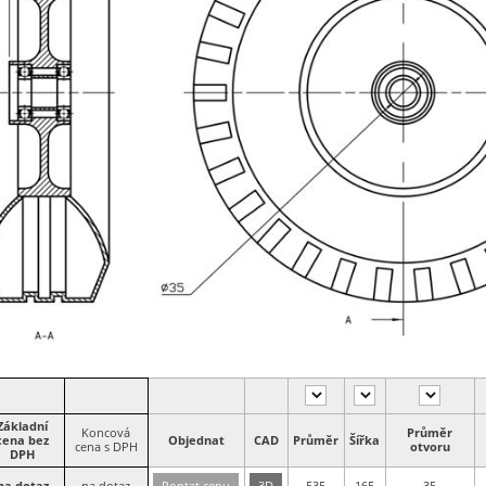
Základní
Koncová
Průměr
cena bez
Objednat
CAD
Průměr
Šířka
cena s DPH
otvoru
DPH
na dotaz
na dotaz
Poptat cenu
3D
535
165
35