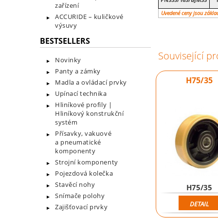
zařízení
Uvedené ceny jsou zákla
ACCURIDE – kuličkové
výsuvy
BESTSELLERS
Související p
Novinky
Panty a zámky
H75/35
Madla a ovládací prvky
Upínací technika
Hliníkové profily |
Hliníkový konstrukční
systém
Přísavky, vakuové
a pneumatické
komponenty
Strojní komponenty
Pojezdová kolečka
Stavěcí nohy
H75/35
Snímače polohy
DETAIL
Zajišťovací prvky