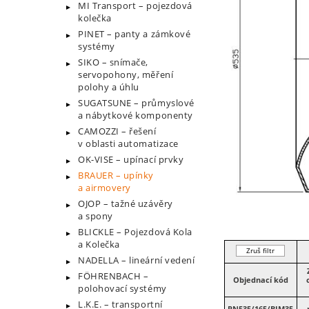
MI Transport – pojezdová
kolečka
PINET – panty a zámkové
systémy
SIKO – snímače,
servopohony, měření
polohy a úhlu
SUGATSUNE – průmyslové
a nábytkové komponenty
CAMOZZI – řešení
v oblasti automatizace
OK-VISE – upínací prvky
BRAUER – upínky
a airmovery
OJOP – tažné uzávěry
a spony
BLICKLE – Pojezdová Kola
a Kolečka
Zruš filtr
NADELLA – lineární vedení
FÖHRENBACH –
Objednací kód
polohovací systémy
L.K.E. – transportní
PN535/165/BJM35