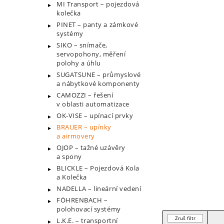
MI Transport – pojezdová
kolečka
PINET – panty a zámkové
systémy
SIKO – snímače,
servopohony, měření
polohy a úhlu
SUGATSUNE – průmyslové
a nábytkové komponenty
CAMOZZI – řešení
v oblasti automatizace
OK-VISE – upínací prvky
BRAUER – upínky
a airmovery
OJOP – tažné uzávěry
a spony
BLICKLE – Pojezdová Kola
a Kolečka
NADELLA – lineární vedení
FÖHRENBACH –
polohovací systémy
Zruš filtr
L.K.E. – transportní