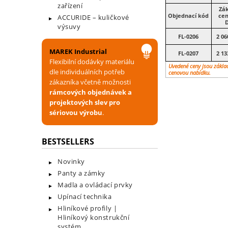
zařízení
Zák
Objednací kód
cen
ACCURIDE – kuličkové
výsuvy
FL-0206
2 06
MAREK Industrial
FL-0207
2 13
Flexibilní dodávky materiálu
Uvedené ceny jsou zákla
dle individuálních potřeb
cenovou nabídku.
zákazníka včetně možnosti
rámcových objednávek a
projektových slev pro
sériovou výrobu
.
BESTSELLERS
Novinky
Panty a zámky
Madla a ovládací prvky
Upínací technika
Hliníkové profily |
Hliníkový konstrukční
systém