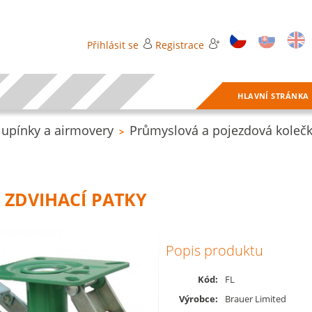
Přihlásit se
Registrace
HLAVNÍ STRÁNKA
upínky a airmovery
Průmyslová a pojezdová koleč
>
A ZDVIHACÍ PATKY
Popis produktu
Kód:
FL
Výrobce:
Brauer Limited