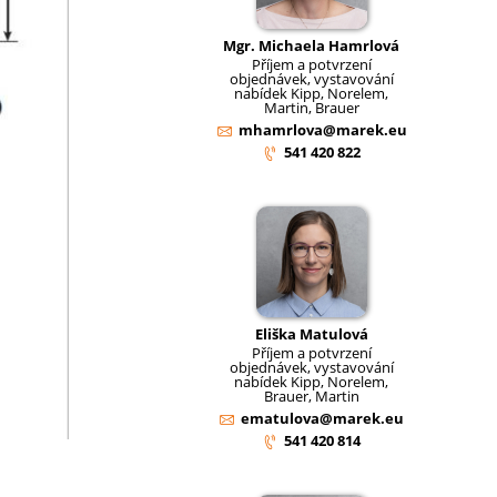
Mgr. Michaela Hamrlová
Příjem a potvrzení
objednávek, vystavování
nabídek Kipp, Norelem,
Martin, Brauer
mhamrlova@marek.eu
541 420 822
Eliška Matulová
Příjem a potvrzení
objednávek, vystavování
nabídek Kipp, Norelem,
Brauer, Martin
ematulova@marek.eu
541 420 814