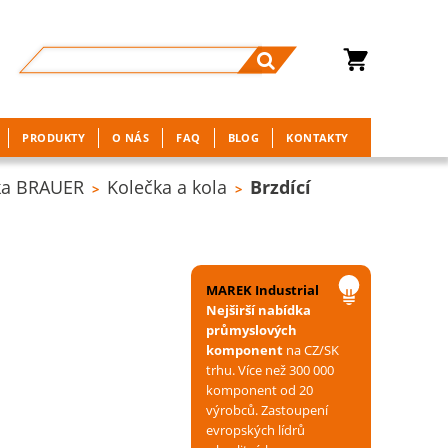
PRODUKTY
O NÁS
FAQ
BLOG
KONTAKTY
ka BRAUER
Kolečka a kola
Brzdící
>
>
MAREK Industrial
Nejširší nabídka
průmyslových
komponent
na CZ/SK
trhu. Více než 300 000
komponent od 20
výrobců. Zastoupení
evropských lídrů