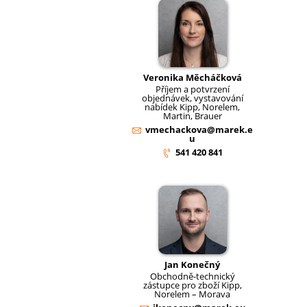
Veronika Měcháčková
Příjem a potvrzení
objednávek, vystavování
nabídek Kipp, Norelem,
Martin, Brauer
vmechackova@marek.e
u
541 420 841
Jan Konečný
Obchodně-technický
zástupce pro zboží Kipp,
Norelem – Morava