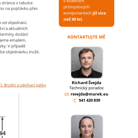
v kvalitních
 stránce v tabulce
průmyslových
ebo na poptávku přes
komponentech
již více
než 30 let
.
ů od objednání,
tví a aktuálních
 termíny dodání
KONTAKTUJTE MĚ
jeme emailem,
zky. V případě
lze objednávku zrušit.
Richard Švejda
L Brzdící a zdvihací patky
Technický poradce
rsvejda@marek.eu
541 420 839