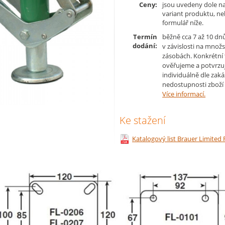
Ceny:
jsou uvedeny dole na
variant produktu, n
formulář níže.
Termín
běžně cca 7 až 10 dn
dodání:
v závislosti na množs
zásobách. Konkrétní
ověřujeme a potvrzu
individuálně dle zaká
nedostupnosti zboží 
Více informací.
Ke stažení
Katalogový list Brauer Limited F