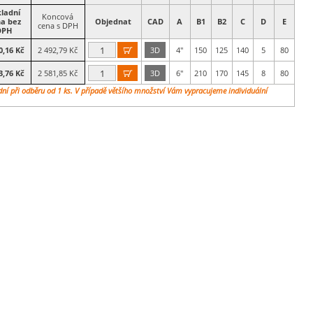
ladní
Koncová
a bez
Objednat
CAD
A
B1
B2
C
D
E
cena s DPH
DPH
0,16 Kč
2 492,79 Kč
3D
4"
150
125
140
5
80

3,76 Kč
2 581,85 Kč
3D
6"
210
170
145
8
80

dní při odběru od 1 ks. V případě většího množství Vám vypracujeme individuální