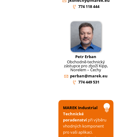
jkonecny@marek.eu
774 118 444
Petr Erban
Obchodně-technický
zástupce pro zboží Kipp,
Norelem – Čechy
perban@marek.eu
774 449 531
MAREK Industrial
Technické
poradenství
při výběru
vhodných komponent
pro vaši aplikaci.