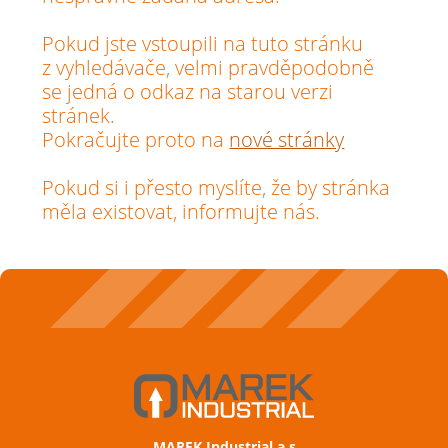
Pokud jste vstoupili na tuto stránku
z vyhledávače, velmi pravděpodobně
se jedná o odkaz na starou verzi
stránek.
Pokračujte proto na
nové stránky
Pokud si i přesto myslíte, že by stránka
měla existovat, informujte nás.
MAREK Industrial a.s