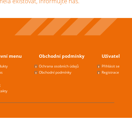
měla existovat, informujte nás.
avní menu
Obchodní podmínky
Uživatel
dukty
Ochrana osobních údajů
Přihlásit se
ás
Obchodní podmínky
Registrace
g
takty