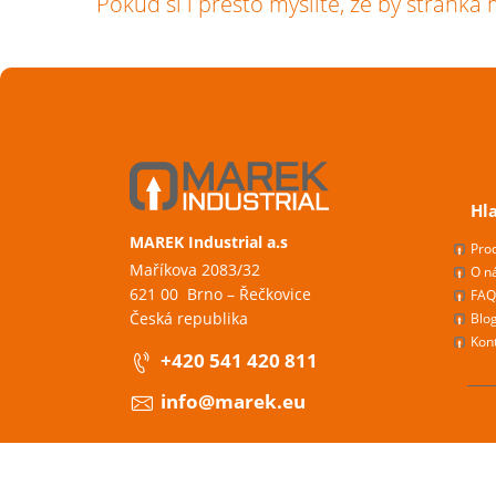
Pokud si i přesto myslíte, že by stránka 
Hl
MAREK Industrial a.s
Pro
Maříkova 2083/32
O n
621 00 Brno – Řečkovice
FAQ
Česká republika
Blo
Kon
+420 541 420 811
info@marek.eu