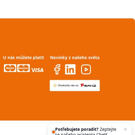
U nás můžete platit
Novinky z našeho světa
Potřebujete poradit?
Zeptejte
se našeho asistenta
Chettyho
.