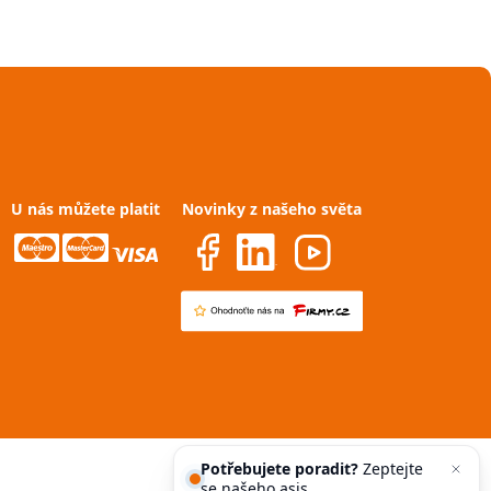
U nás můžete platit
Novinky z našeho světa
Potřebujete poradit?
Zeptejte
se našeho asistenta
C