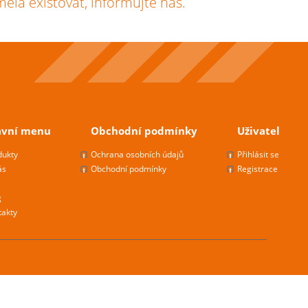
měla existovat, informujte nás.
avní menu
Obchodní podmínky
Uživatel
dukty
Ochrana osobních údajů
Přihlásit se
ás
Obchodní podmínky
Registrace
g
takty