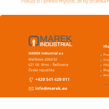
Pokud si i přesto myslíte, že by stránka 
Hl
MAREK Industrial a.s
Pro
Maříkova 2083/32
O n
621 00 Brno – Řečkovice
FAQ
Česká republika
Blo
Kon
+420 541 420 811
info@marek.eu