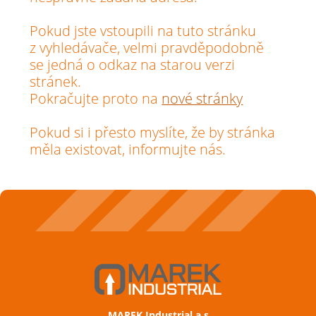
Pokud jste vstoupili na tuto stránku
z vyhledávače, velmi pravděpodobně
se jedná o odkaz na starou verzi
stránek.
Pokračujte proto na
nové stránky
Pokud si i přesto myslíte, že by stránka
měla existovat, informujte nás.
MAREK Industrial a.s