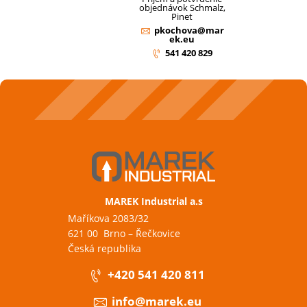
objednávok Schmalz,
Pinet
pkochova@mar
ek.eu
541 420 829
MAREK Industrial a.s
Maříkova 2083/32
621 00 Brno – Řečkovice
Česká republika
+420 541 420 811
info@marek.eu