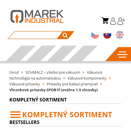
Úvod
>
SCHMALZ – všetko pre vákuum
>
Vákuová
technológia na automatizáciu
>
Vákuové komponenty
>
Vákuové prísavky
>
Prísavky pre baliaci priemysel
>
Vlnovkové prísavky SPOB1f (oválne 1,5 vlnovky)
KOMPLETNÝ SORTIMENT
KOMPLETNÝ SORTIMENT
BESTSELLERS