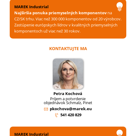
MAREK Industrial
Najširšia ponuka priemyselných komponentov
na
CZ/SK trhu. Viac než 300 000 komponentov od 20 výrobcov.
Zastúpenie európskych lídrov v kvalitných priemyselných
komponentoch už viac než 30 rokov.
KONTAKTUJTE MA
Petra Kochová
Príjem a potvrdenie
objednávok Schmalz, Pinet
pkochova@marek.eu
541 420 829
MAREK Industrial