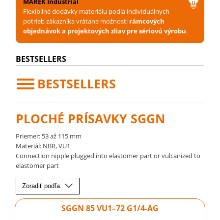
MAREK Industrial
Flexibilné dodávky materiálu podľa individuálnych
potrieb zákazníka vrátane možnosti
rámcových
objednávok a projektových zliav pre sériovú výrobu
.
BESTSELLERS
BESTSELLERS
PLOCHÉ PRÍSAVKY SGGN
Priemer: 53 až 115 mm
Materiál: NBR, VU1
Connection nipple plugged into elastomer part or vulcanized to
elastomer part
Zoradiť podľa:
SGGN 85 VU1–72 G1/4-AG