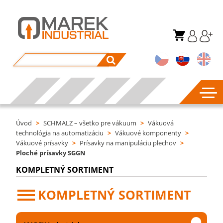
Úvod
>
SCHMALZ – všetko pre vákuum
>
Vákuová
technológia na automatizáciu
>
Vákuové komponenty
>
Vákuové prísavky
>
Prísavky na manipuláciu plechov
>
Ploché prísavky SGGN
KOMPLETNÝ SORTIMENT
KOMPLETNÝ SORTIMENT