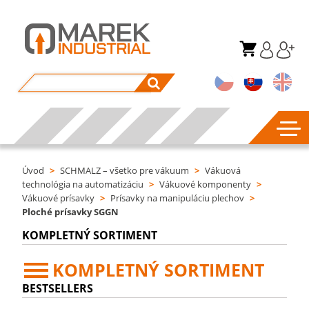
Úvod
>
SCHMALZ – všetko pre vákuum
>
Vákuová
technológia na automatizáciu
>
Vákuové komponenty
>
Vákuové prísavky
>
Prísavky na manipuláciu plechov
>
Ploché prísavky SGGN
KOMPLETNÝ SORTIMENT
KOMPLETNÝ SORTIMENT
BESTSELLERS