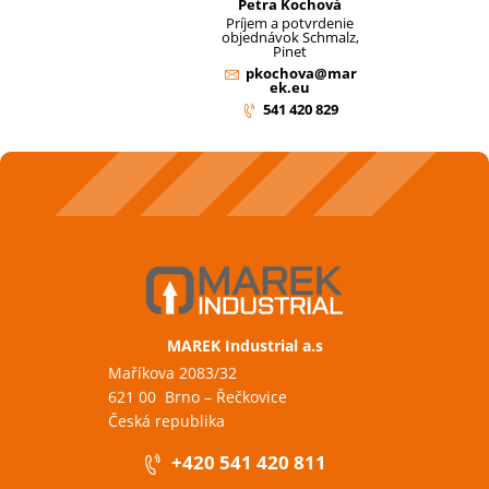
Petra Kochová
Príjem a potvrdenie
objednávok Schmalz,
Pinet
pkochova@mar
ek.eu
541 420 829
MAREK Industrial a.s
Maříkova 2083/32
621 00 Brno – Řečkovice
Česká republika
+420 541 420 811