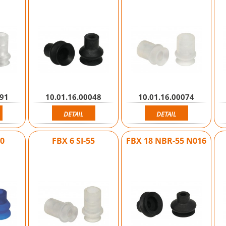
091
10.01.16.00048
10.01.16.00074
DETAIL
DETAIL
70
FBX 6 SI-55
FBX 18 NBR-55 N016