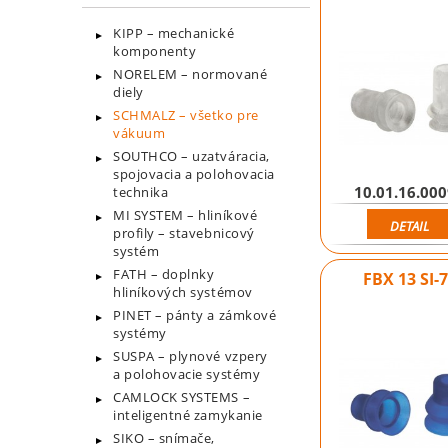
KIPP – mechanické
komponenty
NORELEM – normované
diely
SCHMALZ – všetko pre
vákuum
SOUTHCO – uzatváracia,
spojovacia a polohovacia
10.01.16.00
technika
MI SYSTEM – hliníkové
DETAIL
profily – stavebnicový
systém
FATH – doplnky
FBX 13 SI-
hliníkových systémov
PINET – pánty a zámkové
systémy
SUSPA – plynové vzpery
a polohovacie systémy
CAMLOCK SYSTEMS –
inteligentné zamykanie
SIKO – snímače,