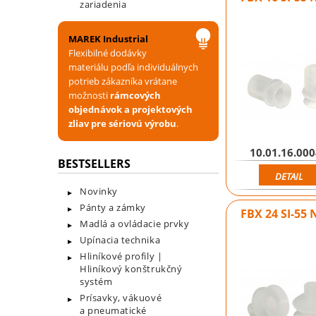
zariadenia
MAREK Industrial
Flexibilné dodávky
materiálu podľa individuálnych
potrieb zákazníka vrátane
možnosti
rámcových
objednávok a projektových
zliav pre sériovú výrobu
.
10.01.16.00
BESTSELLERS
DETAIL
Novinky
Pánty a zámky
FBX 24 SI-55 
Madlá a ovládacie prvky
Upínacia technika
Hliníkové profily |
Hliníkový konštrukčný
systém
Prísavky, vákuové
a pneumatické