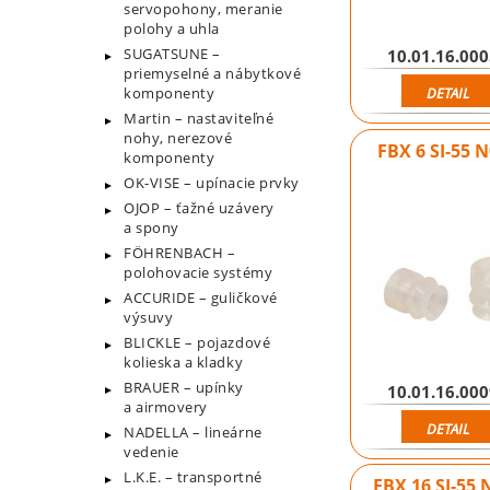
servopohony, meranie
polohy a uhla
SUGATSUNE –
10.01.16.00
priemyselné a nábytkové
DETAIL
komponenty
Martin – nastaviteľné
nohy, nerezové
FBX 6 SI-55 
komponenty
OK-VISE – upínacie prvky
OJOP – ťažné uzávery
a spony
FÖHRENBACH –
polohovacie systémy
ACCURIDE – guličkové
výsuvy
BLICKLE – pojazdové
kolieska a kladky
BRAUER – upínky
10.01.16.00
a airmovery
DETAIL
NADELLA – lineárne
vedenie
L.K.E. – transportné
FBX 16 SI-55 