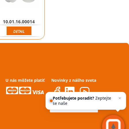
10.01.16.00014
DETAIL
U nás môžete platiť
Novinky z nášho sveta
Potřebujete poradit?
Zeptejte
se našeho asistenta
Chet