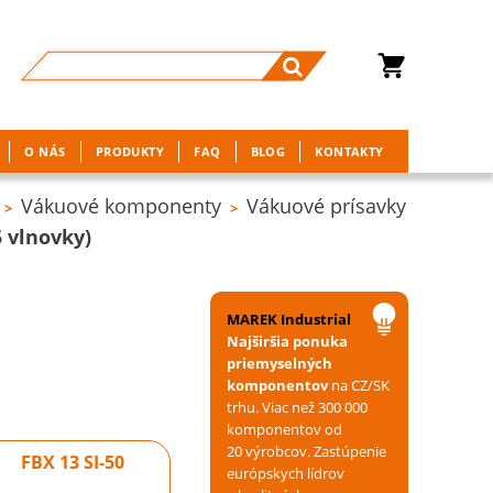
O NÁS
PRODUKTY
FAQ
BLOG
KONTAKTY
Vákuové komponenty
Vákuové prísavky
>
>
 vlnovky)
)
MAREK Industrial
Najširšia ponuka
priemyselných
komponentov
na CZ/SK
trhu. Viac než 300 000
komponentov od
20 výrobcov. Zastúpenie
FBX 13 SI-50
európskych lídrov