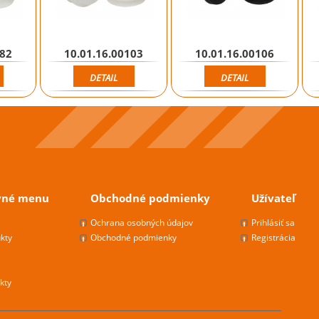
082
10.01.16.00103
10.01.16.00106
DETAIL
DETAIL
vné menu
Obchodné podmienky
Užívateľ
s
Ochrana osobných údajov
Prihlásiť sa
kty
Obchodné podmienky
Registrácia
kty