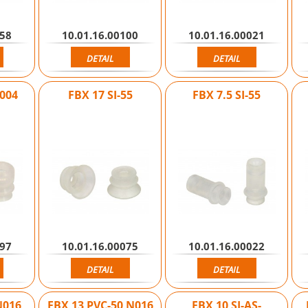
058
10.01.16.00100
10.01.16.00021
DETAIL
DETAIL
N004
FBX 17 SI-55
FBX 7.5 SI-55
097
10.01.16.00075
10.01.16.00022
DETAIL
DETAIL
N016
FBX 13 PVC-50 N016
FBX 10 SI-AS-