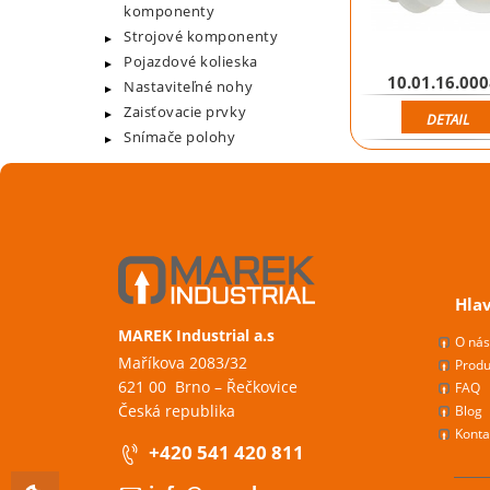
komponenty
Strojové komponenty
Pojazdové kolieska
10.01.16.00
Nastaviteľné nohy
Zaisťovacie prvky
DETAIL
Snímače polohy
Hla
MAREK Industrial a.s
O ná
Maříkova 2083/32
Produ
621 00 Brno – Řečkovice
FAQ
Česká republika
Blog
Konta
+420 541 420 811