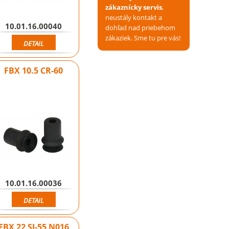
zákaznícky servis
,
neustály kontakt a
10.01.16.00040
dohľad nad priebehom
zákaziek. Sme tu pre vás!
DETAIL
FBX 10.5 CR-60
10.01.16.00036
DETAIL
FBX 22 SI-55 N016