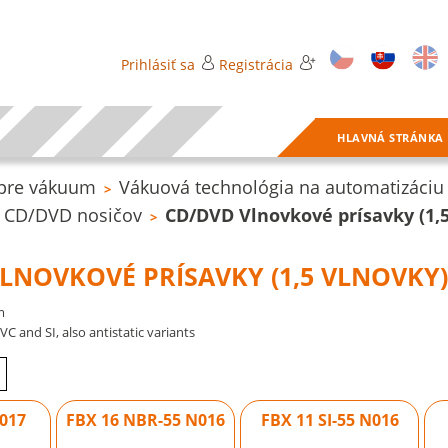
Prihlásiť sa
Registrácia
HLAVNÁ STRÁNKA
 pre vákuum
Vákuová technológia na automatizáciu
>
u CD/DVD nosičov
CD/DVD Vlnovkové prísavky (1,5
>
LNOVKOVÉ PRÍSAVKY (1,5 VLNOVKY
m
VC and SI, also antistatic variants
N017
FBX 16 NBR-55 N016
FBX 11 SI-55 N016