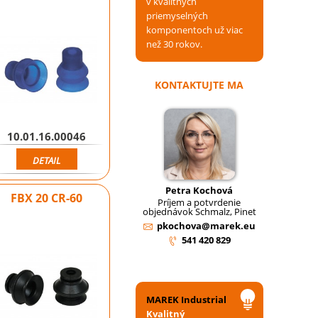
v kvalitných
priemyselných
komponentoch už viac
než 30 rokov.
KONTAKTUJTE MA
10.01.16.00046
DETAIL
Petra Kochová
FBX 20 CR-60
Príjem a potvrdenie
objednávok Schmalz, Pinet
pkochova@marek.eu
541 420 829
MAREK Industrial
Kvalitný