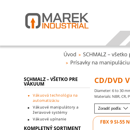
Úvod
SCHMALZ – všetko
>
Prísavky na manipuláci
>
CD/DVD V
SCHMALZ – VŠETKO PRE
VÁKUUM
Diameter: 6 to 30 m
Vákuová technológia na
Materials: NBR, CR, P
automatizáciu
Vákuové manipulátory a
Zoradiť podľa:
žeriavové systémy
Vákuové upínanie
FBX 9 SI-55 
KOMPLETNÝ SORTIMENT