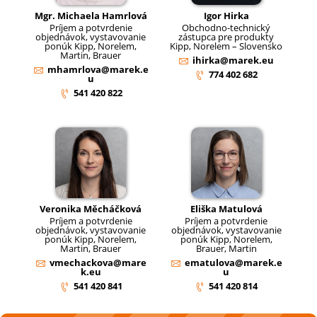
Mgr. Michaela Hamrlová
Igor Hirka
Príjem a potvrdenie
Obchodno-technický
objednávok, vystavovanie
zástupca pre produkty
ponúk Kipp, Norelem,
Kipp, Norelem – Slovensko
Martin, Brauer
ihirka@marek.eu
mhamrlova@marek.e
774 402 682
u
541 420 822
Veronika Měcháčková
Eliška Matulová
Príjem a potvrdenie
Príjem a potvrdenie
objednávok, vystavovanie
objednávok, vystavovanie
ponúk Kipp, Norelem,
ponúk Kipp, Norelem,
Martin, Brauer
Brauer, Martin
vmechackova@mare
ematulova@marek.e
k.eu
u
541 420 841
541 420 814