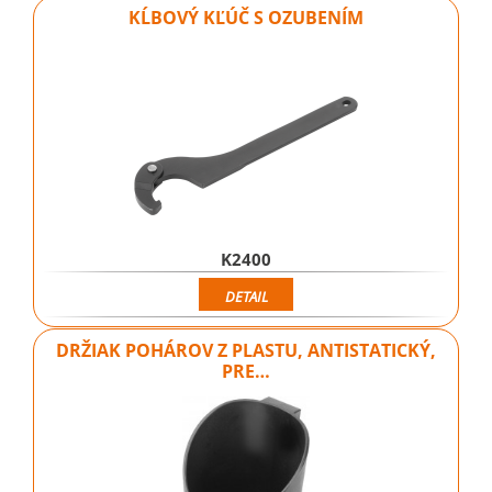
KĹBOVÝ KĽÚČ S OZUBENÍM
K2400
DETAIL
DRŽIAK POHÁROV Z PLASTU, ANTISTATICKÝ,
PRE…