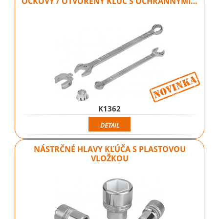
OČKOVÝ / OTVORENÝ KĽÚČ S OCHRANNÝMI…
K1362
DETAIL
NÁSTRČNÉ HLAVY KĽÚČA S PLASTOVOU
VLOŽKOU