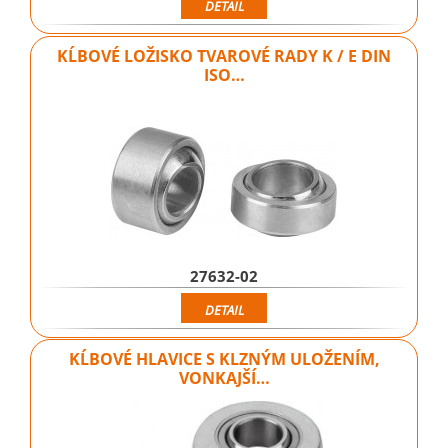
DETAIL
KĹBOVÉ LOŽISKO TVAROVÉ RADY K / E DIN
ISO…
27632-02
DETAIL
KĹBOVÉ HLAVICE S KLZNÝM ULOŽENÍM,
VONKAJŠÍ…