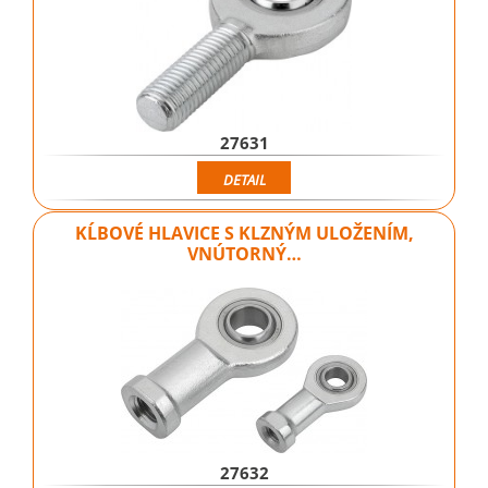
27631
DETAIL
KĹBOVÉ HLAVICE S KLZNÝM ULOŽENÍM,
VNÚTORNÝ…
27632