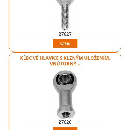
27627
DETAIL
KĹBOVÉ HLAVICE S KLZNÝM ULOŽENÍM,
VNÚTORNÝ…
27628