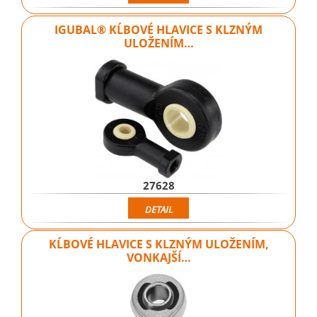
IGUBAL® KĹBOVÉ HLAVICE S KLZNÝM
ULOŽENÍM…
27628
DETAIL
KĹBOVÉ HLAVICE S KLZNÝM ULOŽENÍM,
VONKAJŠÍ…