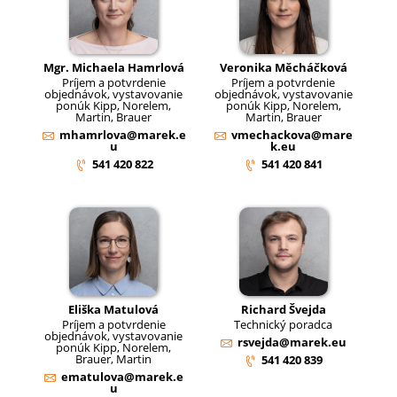
Mgr. Michaela Hamrlová
Veronika Měcháčková
Príjem a potvrdenie
Príjem a potvrdenie
objednávok, vystavovanie
objednávok, vystavovanie
ponúk Kipp, Norelem,
ponúk Kipp, Norelem,
Martin, Brauer
Martin, Brauer
mhamrlova@marek.e
vmechackova@mare
u
k.eu
541 420 822
541 420 841
Eliška Matulová
Richard Švejda
Príjem a potvrdenie
Technický poradca
objednávok, vystavovanie
rsvejda@marek.eu
ponúk Kipp, Norelem,
Brauer, Martin
541 420 839
ematulova@marek.e
u