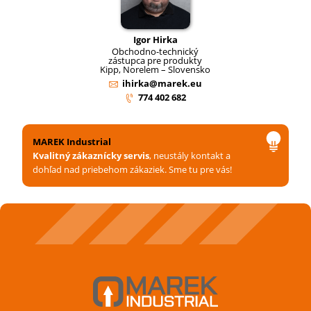
Igor Hirka
Obchodno-technický
zástupca pre produkty
Kipp, Norelem – Slovensko
ihirka@marek.eu
774 402 682
MAREK Industrial
Kvalitný zákaznícky servis
, neustály kontakt a
dohľad nad priebehom zákaziek. Sme tu pre vás!