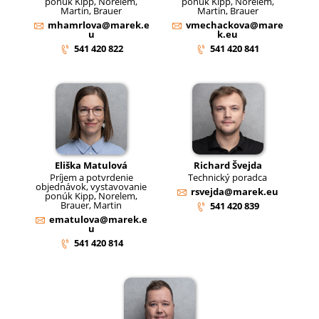
ponúk Kipp, Norelem,
ponúk Kipp, Norelem,
Martin, Brauer
Martin, Brauer
mhamrlova@marek.e
vmechackova@mare
u
k.eu
541 420 822
541 420 841
Eliška Matulová
Richard Švejda
Príjem a potvrdenie
Technický poradca
objednávok, vystavovanie
rsvejda@marek.eu
ponúk Kipp, Norelem,
Brauer, Martin
541 420 839
ematulova@marek.e
u
541 420 814