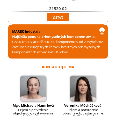
21520-02
DETAIL
MAREK Industrial
Najširšia ponuka priemyselných komponentov
na
CZ/SK trhu. Viac než 300 000 komponentov od 20 výrobcov.
Zastúpenie európskych lídrov v kvalitných priemyselných
komponentoch už viac než 30 rokov.
KONTAKTUJTE MA
Mgr. Michaela Hamrlová
Veronika Měcháčková
Príjem a potvrdenie
Príjem a potvrdenie
objednávok, vystavovanie
objednávok, vystavovanie