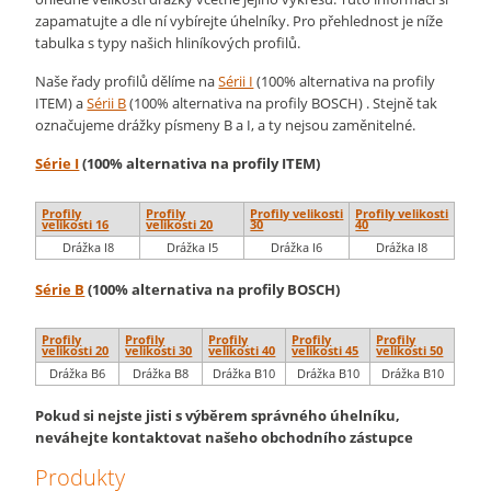
zapamatujte a dle ní vybírejte úhelníky. Pro přehlednost je níže
tabulka s typy našich hliníkových profilů.
Naše řady profilů dělíme na
Sérii I
(100% alternativa na profily
ITEM) a
Sérii B
(100% alternativa na profily BOSCH) . Stejně tak
označujeme drážky písmeny B a I, a ty nejsou zaměnitelné.
Série I
(100% alternativa na profily ITEM)
Profily
Profily
Profily velikosti
Profily velikosti
velikosti 16
velikosti 20
30
40
Drážka I8
Drážka I5
Drážka I6
Drážka I8
Série B
(100% alternativa na profily BOSCH)
Profily
Profily
Profily
Profily
Profily
velikosti 20
velikosti 30
velikosti 40
velikosti 45
velikosti 50
Drážka B6
Drážka B8
Drážka B10
Drážka B10
Drážka B10
Pokud si nejste jisti s výběrem správného úhelníku,
neváhejte kontaktovat našeho obchodního zástupce
Produkty