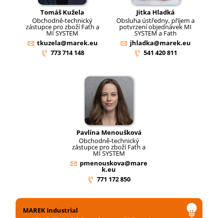
Tomáš Kužela
Jitka Hladká
Obchodně-technický
Obsluha ústředny, příjem a
zástupce pro zboží Fath a
potvrzení objednávek MI
MI SYSTEM
SYSTEM a Fath
tkuzela@marek.eu
jhladka@marek.eu
773 714 148
541 420 811
Pavlína Menoušková
Obchodně-technický
zástupce pro zboží Fath a
MI SYSTEM
pmenouskova@mare
k.eu
771 172 850
MAREK Industrial