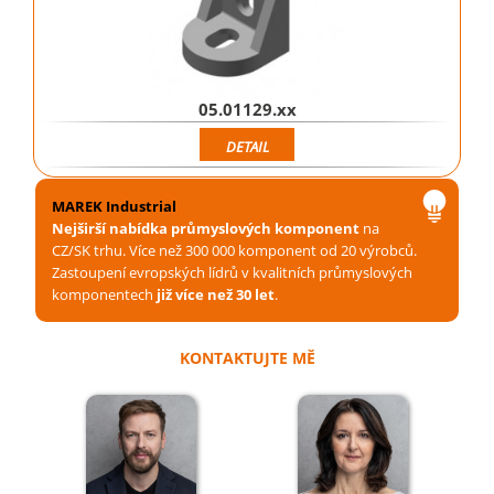
05.01129.xx
DETAIL
MAREK Industrial
Nejširší nabídka průmyslových komponent
na
CZ/SK trhu. Více než 300 000 komponent od 20 výrobců.
Zastoupení evropských lídrů v kvalitních průmyslových
komponentech
již více než 30 let
.
KONTAKTUJTE MĚ