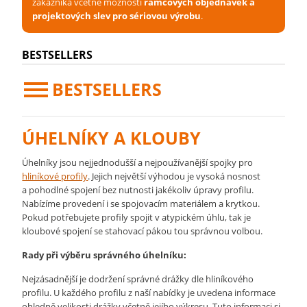
zákazníka včetně možnosti
rámcových objednávek a
projektových slev pro sériovou výrobu
.
BESTSELLERS
BESTSELLERS
ÚHELNÍKY A KLOUBY
Úhelníky jsou nejjednodušší a nejpoužívanější spojky pro
hliníkové profily
. Jejich největší výhodou je vysoká nosnost
a pohodlné spojení bez nutnosti jakékoliv úpravy profilu.
Nabízíme provedení i se spojovacím materiálem a krytkou.
Pokud potřebujete profily spojit v atypickém úhlu, tak je
kloubové spojení se stahovací pákou tou správnou volbou.
Rady při výběru správného úhelníku:
Nejzásadnější je dodržení správné drážky dle hliníkového
profilu. U každého profilu z naší nabídky je uvedena informace
ohledně velikosti drážky včetně jejího výkresu. Tuto informaci si