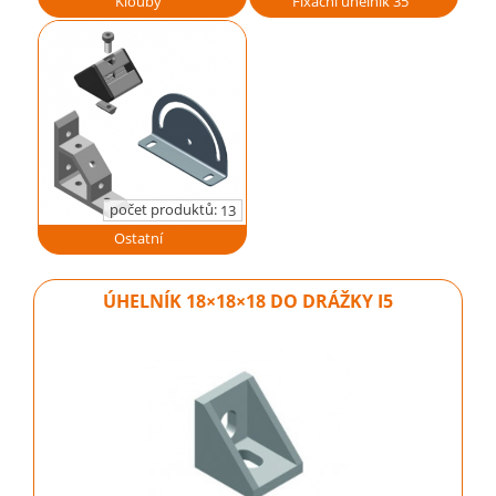
Klouby
Fixační úhelník 35
počet produktů:
13
Ostatní
ÚHELNÍK 18×18×18 DO DRÁŽKY I5